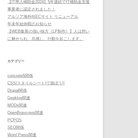
【IT導入補助金2024】5年連続でIT補助金支援
事業者に認定されました！
アルソア海外向ECサイト リニューアル
年末年始休暇のお知らせ
【WEB集客の強い味方《LP制作》】人は想い
に魅せられ、共感し、行動を起こします。
カテゴリー
concrete5関係
CSS(スタイルシート)で遊ぼう!!
Drupal関係
Geeklog関連
MODx関連
OpenBravo-pos関連
PCPOS
SEO関係
Word Press関連