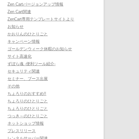
Zen Cartバージョンアップ情報
Zen Cart関連
ZenCart専用テンプレートサイトより
お知らせ
かおりんのひとりごと
キャンペーン情報
ゴールデンウィーク休暇のお知らせ
サイト高速化
ずぼら魂 -便利ツール紹介-
セキュリティ関連
セミナー、ブース出展
その他
ちょろりのおすすめ!!
ちょろりのひとりごと
ちょろりのひとりごと
つっき～のひとりごと
ネットショップ情報
プレスリリース
レンタルサーバー関連