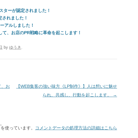
タスターが認定されました！
定されました！
ューアルしました！
して、お店のPR戦略に革命を起こします！
日
by
ゆうき
.
て、お
【WEB集客の強い味方《LP制作》】人は想いに魅せ
られ、共感し、行動を起こします。
→
。
t を使っています。
コメントデータの処理方法の詳細はこちら