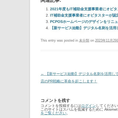
関連記事:
2021年度もIT補助金支援事業者にオビ
IT補助金支援事業者にオビタスターが認
PCPOSホームページのデザインをリニ
【新サービス始動】デジタル名刺を活用
This entry was posted in
未分類
on
2023年11月29
Post
←
【新サービス始動】デジタル名刺を活用し
navigation
店のPR戦略に革命を起こします！
コメントを残す
コメントを投稿するには
ログイン
してください
このサイトはスパムを低減するために Akisme
をご覧ください
。