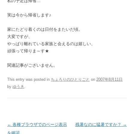
私の予定は帰省…
実は今から帰省します♪
家にたどり着くのは日付をまたいだ頃。
大変ですが、
やっぱり離れている家族と会えるのは嬉しい、
頑張って帰りま～す★
関連記事がございません。
This entry was posted in
ちょろりのひとりごと
on
2007年8月11日
by
ゆうき
.
Post
←
各種ブラウザでのページ表示
残暑なのに猛暑ですか？
→
navigation
を確認