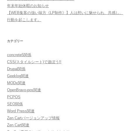
年末年始休暇のお知らせ
【WEB集客の強い味方《LP制作》】人は想いに魅せられ、共感し、
行動を起こします。
カテゴリー
concrete5関係
CSS(スタイルシート)で遊ぼう!!
Drupal関係
Geeklog関連
MODx関連
OpenBravo-pos関連
PCPOS
SEO関係
Word Press関連
Zen Cartバージョンアップ情報
Zen Cart関連