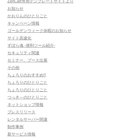
ZenCart専用テンプレートサイトより
お知らせ
かおりんのひとりごと
キャンペーン情報
ゴールデンウィーク休暇のお知らせ
サイト高速化
ずぼら魂 -便利ツール紹介-
セキュリティ関連
セミナー、ブース出展
その他
ちょろりのおすすめ!!
ちょろりのひとりごと
ちょろりのひとりごと
つっき～のひとりごと
ネットショップ情報
プレスリリース
レンタルサーバー関連
制作事例
新サービス情報