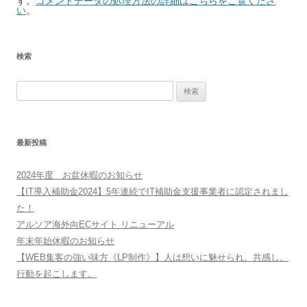
す。
コメントデータの処理方法の詳細はこちらをご覧くださ
い
。
検索
検
索:
最新投稿
2024年度 お盆休暇のお知らせ
【IT導入補助金2024】5年連続でIT補助金支援事業者に認定されまし
た！
アルソア海外向ECサイト リニューアル
年末年始休暇のお知らせ
【WEB集客の強い味方《LP制作》】人は想いに魅せられ、共感し、
行動を起こします。