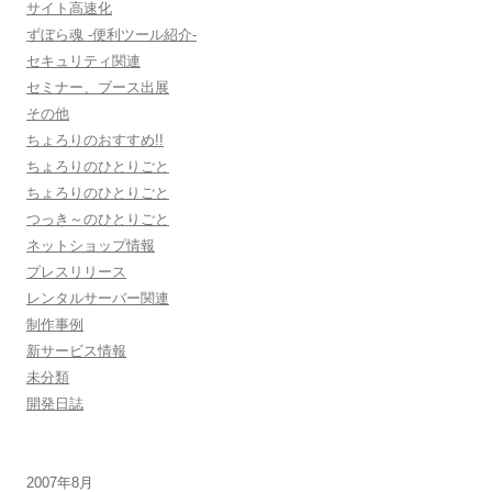
サイト高速化
ずぼら魂 -便利ツール紹介-
セキュリティ関連
セミナー、ブース出展
その他
ちょろりのおすすめ!!
ちょろりのひとりごと
ちょろりのひとりごと
つっき～のひとりごと
ネットショップ情報
プレスリリース
レンタルサーバー関連
制作事例
新サービス情報
未分類
開発日誌
2007年8月