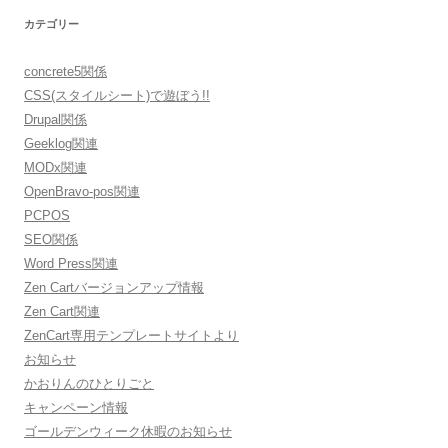
カテゴリー
concrete5関係
CSS(スタイルシート)で遊ぼう!!
Drupal関係
Geeklog関連
MODx関連
OpenBravo-pos関連
PCPOS
SEO関係
Word Press関連
Zen Cartバージョンアップ情報
Zen Cart関連
ZenCart専用テンプレートサイトより
お知らせ
かおりんのひとりごと
キャンペーン情報
ゴールデンウィーク休暇のお知らせ