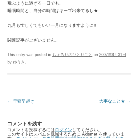
飛ぶように過ぎる一日でも、
睡眠時間と、自分の時間はキープ出来てるし★
九月も忙しくてもいい一月になりますように!!
関連記事がございません。
This entry was posted in
ちょろりのひとりごと
on
2007年8月31日
by
ゆうき
.
Post
←
早寝早起き
大事なこと★
→
navigation
コメントを残す
コメントを投稿するには
ログイン
してください。
このサイトはスパムを低減するために Akismet を使っていま