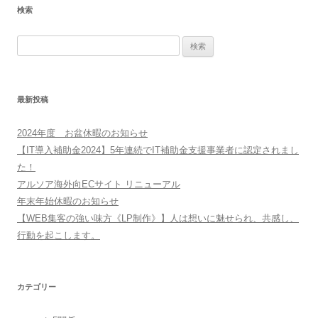
検索
検
索:
最新投稿
2024年度 お盆休暇のお知らせ
【IT導入補助金2024】5年連続でIT補助金支援事業者に認定されまし
た！
アルソア海外向ECサイト リニューアル
年末年始休暇のお知らせ
【WEB集客の強い味方《LP制作》】人は想いに魅せられ、共感し、
行動を起こします。
カテゴリー