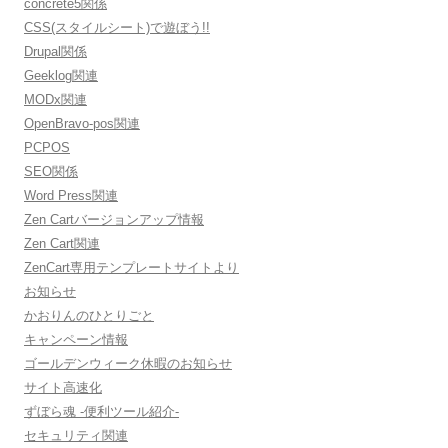
concrete5関係
CSS(スタイルシート)で遊ぼう!!
Drupal関係
Geeklog関連
MODx関連
OpenBravo-pos関連
PCPOS
SEO関係
Word Press関連
Zen Cartバージョンアップ情報
Zen Cart関連
ZenCart専用テンプレートサイトより
お知らせ
かおりんのひとりごと
キャンペーン情報
ゴールデンウィーク休暇のお知らせ
サイト高速化
ずぼら魂 -便利ツール紹介-
セキュリティ関連