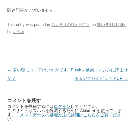
関連記事がございません。
This entry was posted in
ちょろりのひとりごと
on
2007年11月26日
by
ゆうき
.
Post
←
寒い朝にココアはいかがです
Flashを検索エンジンに読ませ
navigation
か？
る＆アクセシビリティUP
→
コメントを残す
コメントを投稿するには
ログイン
してください。
このサイトはスパムを低減するために Akismet を使っていま
す。
コメントデータの処理方法の詳細はこちらをご覧くださ
い
。