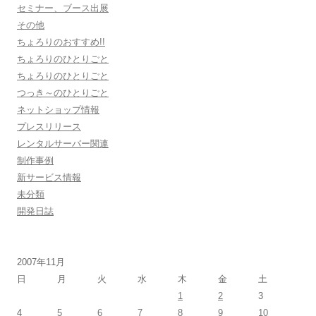
セミナー、ブース出展
その他
ちょろりのおすすめ!!
ちょろりのひとりごと
ちょろりのひとりごと
つっき～のひとりごと
ネットショップ情報
プレスリリース
レンタルサーバー関連
制作事例
新サービス情報
未分類
開発日誌
2007年11月
日
月
火
水
木
金
土
1
2
3
4
5
6
7
8
9
10