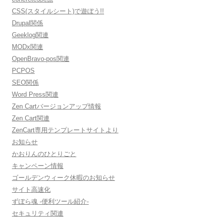
CSS(スタイルシート)で遊ぼう!!
Drupal関係
Geeklog関連
MODx関連
OpenBravo-pos関連
PCPOS
SEO関係
Word Press関連
Zen Cartバージョンアップ情報
Zen Cart関連
ZenCart専用テンプレートサイトより
お知らせ
かおりんのひとりごと
キャンペーン情報
ゴールデンウィーク休暇のお知らせ
サイト高速化
ずぼら魂 -便利ツール紹介-
セキュリティ関連