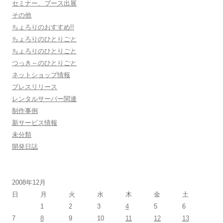
セミナー、ブース出展
その他
ちょろりのおすすめ!!
ちょろりのひとりごと
ちょろりのひとりごと
つっき～のひとりごと
ネットショップ情報
プレスリリース
レンタルサーバー関連
制作事例
新サービス情報
未分類
開発日誌
2008年12月
日
月
火
水
木
金
土
1
2
3
4
5
6
7
8
9
10
11
12
13