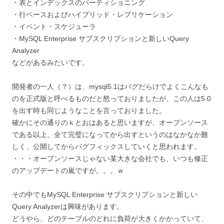
・表とインデックスのパーティショニング
・行ベースおよびハイブリッド・レプリケーション
・イベント・スケジューラ
・MySQL Enterprise サブスクリプションと新しいQuery
Analyzer
などがあるみたいです。
開発者の一人（？）は、mysql5.1はバグだらけでよくこんなも
のを正式版と呼べるものだと怒っておりましたが、この人は5.0
を出す時も同じようなことを言っておりました。
確かにその通りのｋとおはあると思いますが、オープンソース
である以上、全て完璧になってから出すというのはなかなか難
しく、公開してからバグフィックスしていくと思われます。
・・・オープンソースじゃない某大きな会社でも、いつも修正
のアップデートの嵐ですが。。。ｗ
その中でもMySQL Enterprise サブスクリプションと新しい
Query Analyzerは興味があります。
どうやら、どのテーブルのどれに負荷が大きくかかっていて、