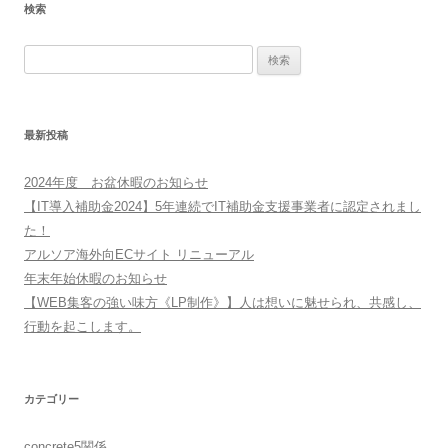
検索
検
索:
最新投稿
2024年度 お盆休暇のお知らせ
【IT導入補助金2024】5年連続でIT補助金支援事業者に認定されまし
た！
アルソア海外向ECサイト リニューアル
年末年始休暇のお知らせ
【WEB集客の強い味方《LP制作》】人は想いに魅せられ、共感し、
行動を起こします。
カテゴリー
concrete5関係