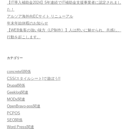
【IT導入補助金2024】5年連続でIT補助金支援事業者に認定されまし
た！
アルソア海外向ECサイト リニューアル
年末年始休暇のお知らせ
【WEB集客の強い味方《LP制作》】人は想いに魅せられ、共感し、
行動を起こします。
カテゴリー
concrete5関係
CSS(スタイルシート)で遊ぼう!!
Drupal関係
Geeklog関連
MODx関連
OpenBravo-pos関連
PCPOS
SEO関係
Word Press関連