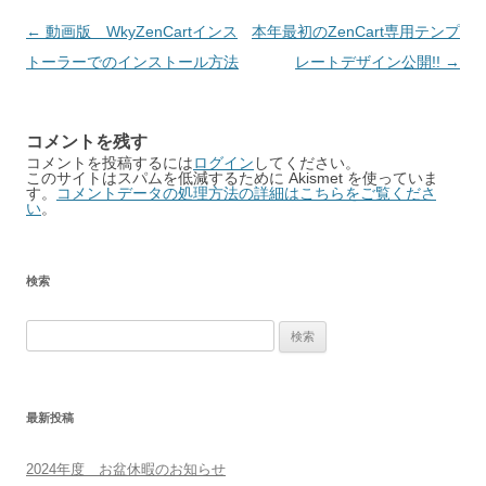
Post
←
動画版 WkyZenCartインス
本年最初のZenCart専用テンプ
navigation
トーラーでのインストール方法
レートデザイン公開!!
→
コメントを残す
コメントを投稿するには
ログイン
してください。
このサイトはスパムを低減するために Akismet を使っていま
す。
コメントデータの処理方法の詳細はこちらをご覧くださ
い
。
検索
検
索:
最新投稿
2024年度 お盆休暇のお知らせ