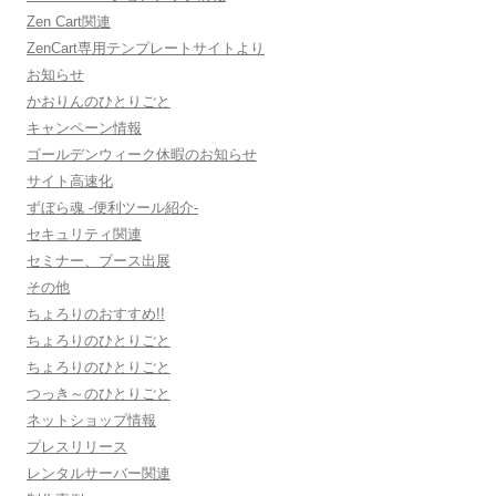
Zen Cart関連
ZenCart専用テンプレートサイトより
お知らせ
かおりんのひとりごと
キャンペーン情報
ゴールデンウィーク休暇のお知らせ
サイト高速化
ずぼら魂 -便利ツール紹介-
セキュリティ関連
セミナー、ブース出展
その他
ちょろりのおすすめ!!
ちょろりのひとりごと
ちょろりのひとりごと
つっき～のひとりごと
ネットショップ情報
プレスリリース
レンタルサーバー関連