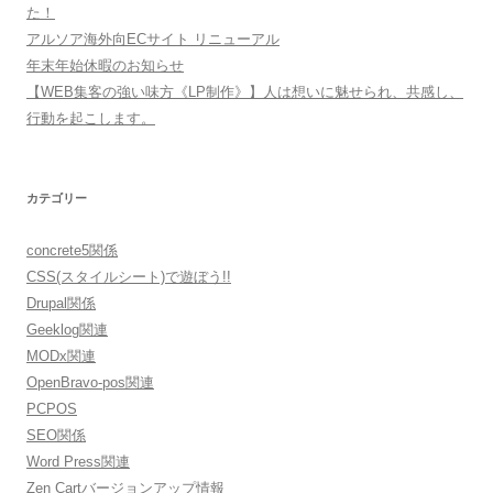
た！
アルソア海外向ECサイト リニューアル
年末年始休暇のお知らせ
【WEB集客の強い味方《LP制作》】人は想いに魅せられ、共感し、
行動を起こします。
カテゴリー
concrete5関係
CSS(スタイルシート)で遊ぼう!!
Drupal関係
Geeklog関連
MODx関連
OpenBravo-pos関連
PCPOS
SEO関係
Word Press関連
Zen Cartバージョンアップ情報