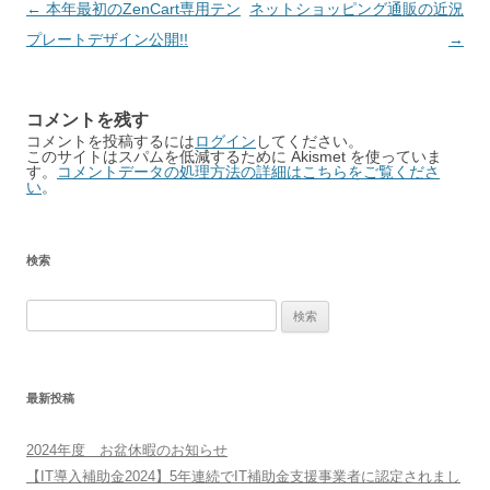
Post
←
本年最初のZenCart専用テン
ネットショッピング通販の近況
navigation
プレートデザイン公開!!
→
コメントを残す
コメントを投稿するには
ログイン
してください。
このサイトはスパムを低減するために Akismet を使っていま
す。
コメントデータの処理方法の詳細はこちらをご覧くださ
い
。
検索
検
索:
最新投稿
2024年度 お盆休暇のお知らせ
【IT導入補助金2024】5年連続でIT補助金支援事業者に認定されまし