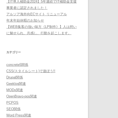
【IT導入補助金2024】5年連続でIT補助金支援
事業者に認定されました！
アルソア海外向ECサイト リニューアル
年末年始休暇のお知らせ
【WEB集客の強い味方《LP制作》】人は想い
に魅せられ、共感し、行動を起こします。
カテゴリー
concrete5関係
CSS(スタイルシート)で遊ぼう!!
Drupal関係
Geeklog関連
MODx関連
OpenBravo-pos関連
PCPOS
SEO関係
Word Press関連