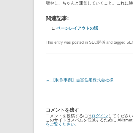
増やし、ちゃんと運営していくこと。これに
関連記事:
ページレイアウトの話
This entry was posted in
SEO関係
and tagged
SE
Post
←
【制作事例】吉富住宅株式会社様
navigation
コメントを残す
コメントを投稿するには
ログイン
してください
このサイトはスパムを低減するために Akisme
をご覧ください
。