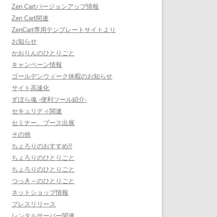
Zen Cartバージョンアップ情報
Zen Cart関連
ZenCart専用テンプレートサイトより
お知らせ
かおりんのひとりごと
キャンペーン情報
ゴールデンウィーク休暇のお知らせ
サイト高速化
ずぼら魂 -便利ツール紹介-
セキュリティ関連
セミナー、ブース出展
その他
ちょろりのおすすめ!!
ちょろりのひとりごと
ちょろりのひとりごと
つっき～のひとりごと
ネットショップ情報
プレスリリース
レンタルサーバー関連