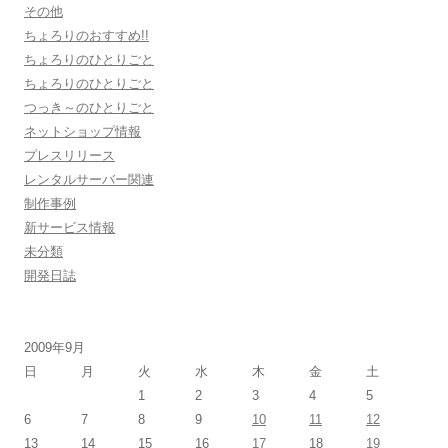
その他
ちょろりのおすすめ!!
ちょろりのひとりごと
ちょろりのひとりごと
つっき～のひとりごと
ネットショップ情報
プレスリリース
レンタルサーバー関連
制作事例
新サービス情報
未分類
開発日誌
2009年9月
日
月
火
水
木
金
土
1
2
3
4
5
6
7
8
9
10
11
12
13
14
15
16
17
18
19