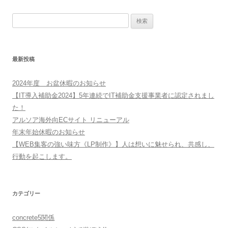
検
索:
最新投稿
2024年度 お盆休暇のお知らせ
【IT導入補助金2024】5年連続でIT補助金支援事業者に認定されまし
た！
アルソア海外向ECサイト リニューアル
年末年始休暇のお知らせ
【WEB集客の強い味方《LP制作》】人は想いに魅せられ、共感し、
行動を起こします。
カテゴリー
concrete5関係