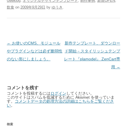
Geeklog
,
オリジナルデザインテンプレート
,
制作事例
,
新規OPEN
,
飲食
on
2009年9月29日
by
ゆうき
.
Post
←
お使いのCMS、モジュール
新作テンプレート、ダウンロー
navigation
やプラグインなどは必ず脆弱性
ド開始－スタイリッシュテンプ
のない形にしましょう。
レート『plamodel』 ZenCart専
用
→
コメントを残す
コメントを投稿するには
ログイン
してください。
このサイトはスパムを低減するために Akismet を使っていま
す。
コメントデータの処理方法の詳細はこちらをご覧くださ
い
。
検索