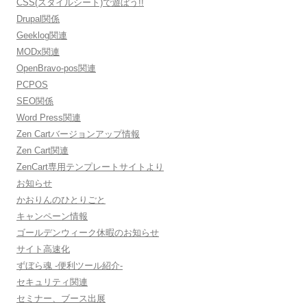
CSS(スタイルシート)で遊ぼう!!
Drupal関係
Geeklog関連
MODx関連
OpenBravo-pos関連
PCPOS
SEO関係
Word Press関連
Zen Cartバージョンアップ情報
Zen Cart関連
ZenCart専用テンプレートサイトより
お知らせ
かおりんのひとりごと
キャンペーン情報
ゴールデンウィーク休暇のお知らせ
サイト高速化
ずぼら魂 -便利ツール紹介-
セキュリティ関連
セミナー、ブース出展