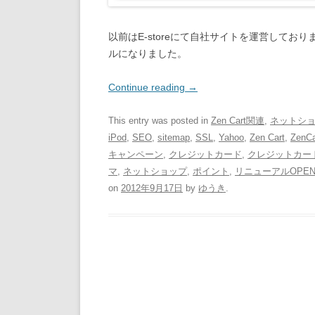
以前はE-storeにて自社サイトを運営しており
ルになりました。
Continue reading
→
This entry was posted in
Zen Cart関連
,
ネットシ
iPod
,
SEO
,
sitemap
,
SSL
,
Yahoo
,
Zen Cart
,
ZenCa
キャンペーン
,
クレジットカード
,
クレジットカー
マ
,
ネットショップ
,
ポイント
,
リニューアルOPE
on
2012年9月17日
by
ゆうき
.