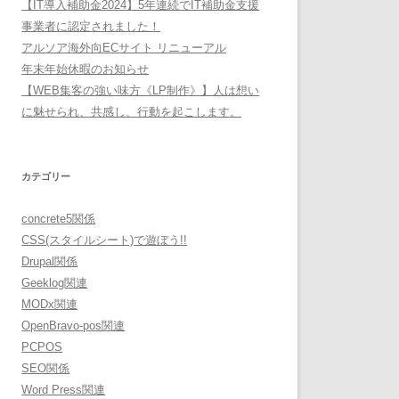
【IT導入補助金2024】5年連続でIT補助金支援
事業者に認定されました！
アルソア海外向ECサイト リニューアル
年末年始休暇のお知らせ
【WEB集客の強い味方《LP制作》】人は想い
に魅せられ、共感し、行動を起こします。
カテゴリー
concrete5関係
CSS(スタイルシート)で遊ぼう!!
Drupal関係
Geeklog関連
MODx関連
OpenBravo-pos関連
PCPOS
SEO関係
Word Press関連