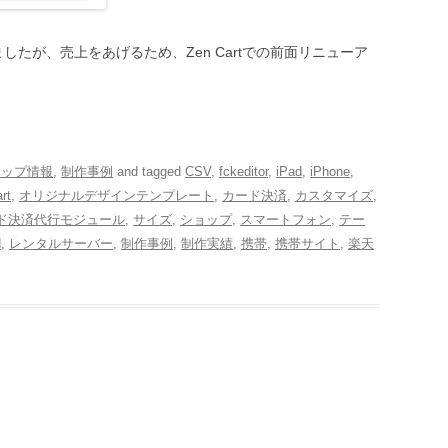
ましたが、売上をあげるため、Zen Cartでの前面リニューア
ョップ情報
,
制作事例
and tagged
CSV
,
fckeditor
,
iPad
,
iPhone
,
rt
,
オリジナルデザインテンプレート
,
カード決済
,
カスタマイズ
,
ド決済代行モジュール
,
サイズ
,
ショップ
,
スマートフォン
,
テー
N
,
レンタルサーバー
,
制作事例
,
制作実績
,
携帯
,
携帯サイト
,
楽天