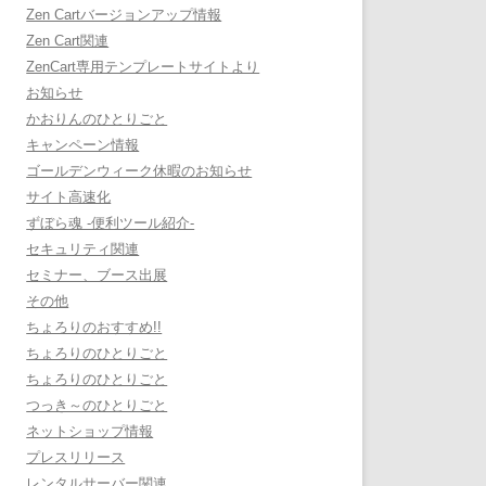
Zen Cartバージョンアップ情報
Zen Cart関連
ZenCart専用テンプレートサイトより
お知らせ
かおりんのひとりごと
キャンペーン情報
ゴールデンウィーク休暇のお知らせ
サイト高速化
ずぼら魂 -便利ツール紹介-
セキュリティ関連
セミナー、ブース出展
その他
ちょろりのおすすめ!!
ちょろりのひとりごと
ちょろりのひとりごと
つっき～のひとりごと
ネットショップ情報
プレスリリース
レンタルサーバー関連