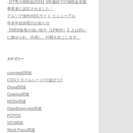
【IT導入補助金2024】5年連続でIT補助金支援
事業者に認定されました！
アルソア海外向ECサイト リニューアル
年末年始休暇のお知らせ
【WEB集客の強い味方《LP制作》】人は想い
に魅せられ、共感し、行動を起こします。
カテゴリー
concrete5関係
CSS(スタイルシート)で遊ぼう!!
Drupal関係
Geeklog関連
MODx関連
OpenBravo-pos関連
PCPOS
SEO関係
Word Press関連