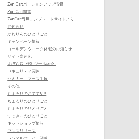
Zen Cartバージョンアップ情報
Zen Cart関連
ZenCart専用テンプレートサイトより
お知らせ
かおりんのひとりごと
キャンペーン情報
ゴールデンウィーク休暇のお知らせ
サイト高速化
ずぼら魂 -便利ツール紹介-
セキュリティ関連
セミナー、ブース出展
その他
ちょろりのおすすめ!!
ちょろりのひとりごと
ちょろりのひとりごと
つっき～のひとりごと
ネットショップ情報
プレスリリース
レンタルサーバー関連