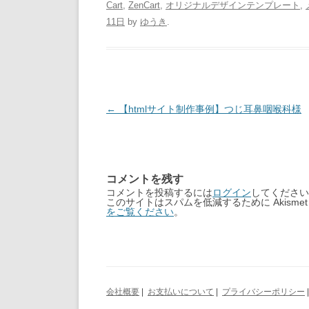
Cart
,
ZenCart
,
オリジナルデザインテンプレート
,
11日
by
ゆうき
.
Post
←
【htmlサイト制作事例】つじ耳鼻咽喉科様
navigation
コメントを残す
コメントを投稿するには
ログイン
してください
このサイトはスパムを低減するために Akisme
をご覧ください
。
会社概要
|
お支払いについて
|
プライバシーポリシー