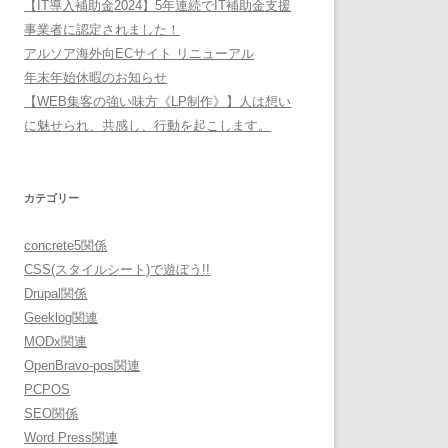
【IT導入補助金2024】5年連続でIT補助金支援
事業者に認定されました！
アルソア海外向ECサイト リニューアル
年末年始休暇のお知らせ
【WEB集客の強い味方《LP制作》】人は想い
に魅せられ、共感し、行動を起こします。
カテゴリー
concrete5関係
CSS(スタイルシート)で遊ぼう!!
Drupal関係
Geeklog関連
MODx関連
OpenBravo-pos関連
PCPOS
SEO関係
Word Press関連