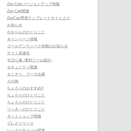
Zen Cartバージョンアップ情報
Zen Cart関連
ZenCart専用テンプレートサイトより
お知らせ
かおりんのひとりごと
キャンペーン情報
ゴールデンウィーク休暇のお知らせ
サイト高速化
ずぼら魂 -便利ツール紹介-
セキュリティ関連
セミナー、ブース出展
その他
ちょろりのおすすめ!!
ちょろりのひとりごと
ちょろりのひとりごと
つっき～のひとりごと
ネットショップ情報
プレスリリース
レンタルサーバー関連