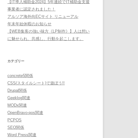
【IT導入補助金2024】5年連続でIT補助金支援
事業者に認定されました！
アルソア海外向ECサイト リニューアル
年末年始休暇のお知らせ
【WEB集客の強い味方《LP制作》】人は想い
に魅せられ、共感し、行動を起こします。
カテゴリー
concrete5関係
CSS(スタイルシート)で遊ぼう!!
Drupal関係
Geeklog関連
MODx関連
OpenBravo-pos関連
PCPOS
SEO関係
Word Press関連