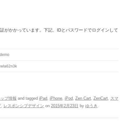
認証がかかっています。下記、IDとパスワードでログインして
_demo
0wla62n3k
ョップ情報
and tagged
iPad
,
iPhone
,
iPod
,
Zen Cart
,
ZenCart
,
スマ
プ
,
レスポンシブデザイン
on
2015年2月23日
by
ゆうき
.