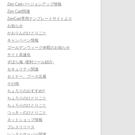
Zen Cartバージョンアップ情報
Zen Cart関連
ZenCart専用テンプレートサイトより
お知らせ
かおりんのひとりごと
キャンペーン情報
ゴールデンウィーク休暇のお知らせ
サイト高速化
ずぼら魂 -便利ツール紹介-
セキュリティ関連
セミナー、ブース出展
その他
ちょろりのおすすめ!!
ちょろりのひとりごと
ちょろりのひとりごと
つっき～のひとりごと
ネットショップ情報
プレスリリース
レンタルサーバー関連