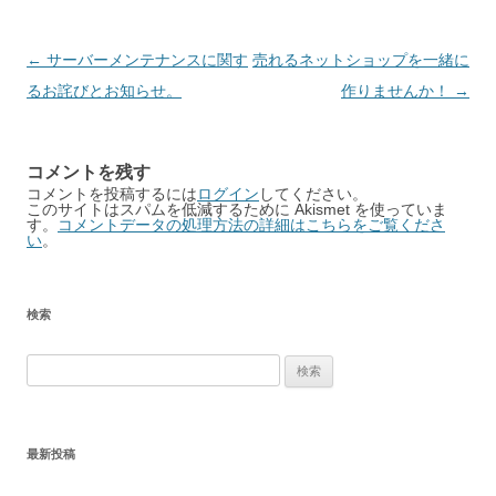
Post
←
サーバーメンテナンスに関す
売れるネットショップを一緒に
navigation
るお詫びとお知らせ。
作りませんか！
→
コメントを残す
コメントを投稿するには
ログイン
してください。
このサイトはスパムを低減するために Akismet を使っていま
す。
コメントデータの処理方法の詳細はこちらをご覧くださ
い
。
検索
検
索:
最新投稿