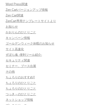
Word Press関連
Zen Cartバージョンアップ情報
Zen Cart関連
ZenCart専用テンプレートサイトより
お知らせ
かおりんのひとりごと
キャンペーン情報
ゴールデンウィーク休暇のお知らせ
サイト高速化
ずぼら魂 -便利ツール紹介-
セキュリティ関連
セミナー、ブース出展
その他
ちょろりのおすすめ!!
ちょろりのひとりごと
ちょろりのひとりごと
つっき～のひとりごと
ネットショップ情報