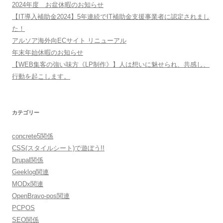
2024年度 お盆休暇のお知らせ
【IT導入補助金2024】5年連続でIT補助金支援事業者に認定されまし
た！
アルソア海外向ECサイト リニューアル
年末年始休暇のお知らせ
【WEB集客の強い味方《LP制作》】人は想いに魅せられ、共感し、
行動を起こします。
カテゴリー
concrete5関係
CSS(スタイルシート)で遊ぼう!!
Drupal関係
Geeklog関連
MODx関連
OpenBravo-pos関連
PCPOS
SEO関係