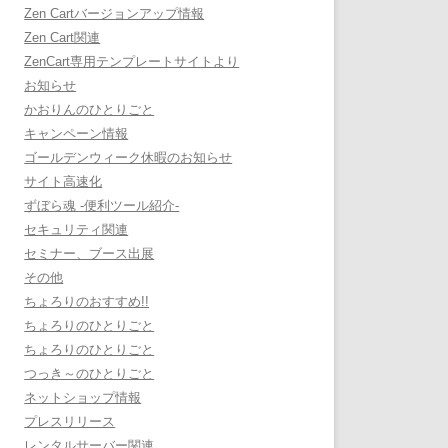
Zen Cartバージョンアップ情報
Zen Cart関連
ZenCart専用テンプレートサイトより
お知らせ
かおりんのひとりごと
キャンペーン情報
ゴールデンウィーク休暇のお知らせ
サイト高速化
ずぼら魂 -便利ツール紹介-
セキュリティ関連
セミナー、ブース出展
その他
ちょろりのおすすめ!!
ちょろりのひとりごと
ちょろりのひとりごと
つっき～のひとりごと
ネットショップ情報
プレスリリース
レンタルサーバー関連