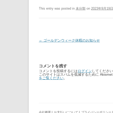
This entry was posted in
未分類
on
2023年9月19
Post
←
ゴールデンウィーク休暇のお知らせ
navigation
コメントを残す
コメントを投稿するには
ログイン
してください
このサイトはスパムを低減するために Akisme
をご覧ください
。
会社概要
|
お支払いについて
|
プライバシーポリシー