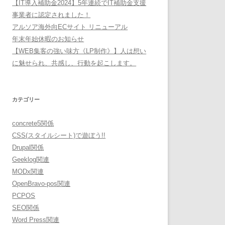
【IT導入補助金2024】5年連続でIT補助金支援
事業者に認定されました！
アルソア海外向ECサイト リニューアル
年末年始休暇のお知らせ
【WEB集客の強い味方《LP制作》】人は想い
に魅せられ、共感し、行動を起こします。
カテゴリー
concrete5関係
CSS(スタイルシート)で遊ぼう!!
Drupal関係
Geeklog関連
MODx関連
OpenBravo-pos関連
PCPOS
SEO関係
Word Press関連