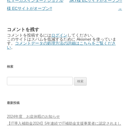
navigation
社マーガスインターナショナル
SKY様 ECサイトがオープン!!
様 ECサイトがオープン!!
→
コメントを残す
コメントを投稿するには
ログイン
してください。
このサイトはスパムを低減するために Akismet を使っていま
す。
コメントデータの処理方法の詳細はこちらをご覧くださ
い
。
検索
検
索:
最新投稿
2024年度 お盆休暇のお知らせ
【IT導入補助金2024】5年連続でIT補助金支援事業者に認定されまし