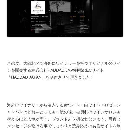
この度、大阪北区で海外にワイナリーを持つオリジナルのワイ
ンを販売する株式会社HADDAD JAPAN様のECサイト
「HADDAD JAPAN」を制作させて頂きました♪
海外のワイナリーから輸入する赤ワイン・白ワイン・ロゼ・シ
ャンパンはどれをとっても一流の味。会員制のワインサロンも
構えるほど人気が高く、ブランド力を損なわないよう、写真と
メッセージを繋げる事でしっかりと読み応えのあるサイトを制