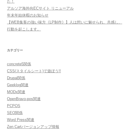
た！
アルソア海外向ECサイト リニューアル
年末年始休暇のお知らせ
【WEB集客の強い味方《LP制作》】人は想いに魅せられ、共感し、
行動を起こします。
カテゴリー
concrete5関係
CSS(スタイルシート)で遊ぼう!!
Drupal関係
Geeklog関連
MODx関連
OpenBravo-pos関連
PCPOS
SEO関係
Word Press関連
Zen Cartバージョンアップ情報