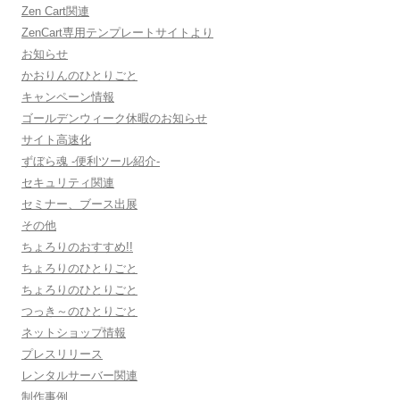
Zen Cart関連
ZenCart専用テンプレートサイトより
お知らせ
かおりんのひとりごと
キャンペーン情報
ゴールデンウィーク休暇のお知らせ
サイト高速化
ずぼら魂 -便利ツール紹介-
セキュリティ関連
セミナー、ブース出展
その他
ちょろりのおすすめ!!
ちょろりのひとりごと
ちょろりのひとりごと
つっき～のひとりごと
ネットショップ情報
プレスリリース
レンタルサーバー関連
制作事例