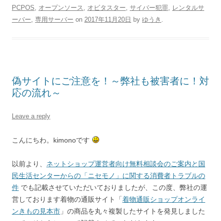
PCPOS
,
オープンソース
,
オビタスター
,
サイバー犯罪
,
レンタルサ
ーバー
,
専用サーバー
on
2017年11月20日
by
ゆうき
.
偽サイトにご注意を！～弊社も被害者に！対
応の流れ～
Leave a reply
こんにちわ。kimonoです
以前より、
ネットショップ運営者向け無料相談会のご案内と国
民生活センターからの「ニセモノ」に関する消費者トラブルの
件
でも記載させていただいておりましたが、この度、弊社の運
営しております着物の通販サイト「
着物通販ショップオンライ
ンきもの見本市
」の商品を丸々複製したサイトを発見しました