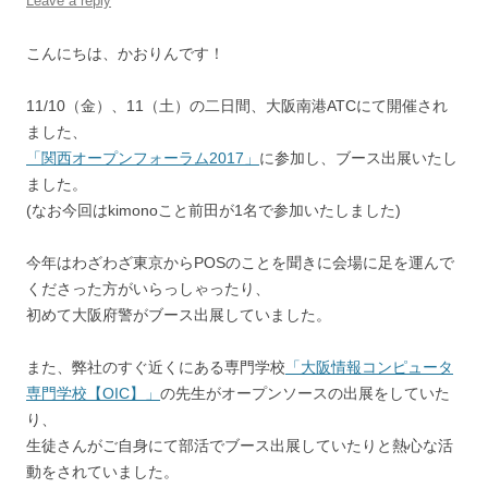
Leave a reply
こんにちは、かおりんです！
11/10（金）、11（土）の二日間、大阪南港ATCにて開催され
ました、
「関西オープンフォーラム2017」
に参加し、ブース出展いたし
ました。
(なお今回はkimonoこと前田が1名で参加いたしました)
今年はわざわざ東京からPOSのことを聞きに会場に足を運んで
くださった方がいらっしゃったり、
初めて大阪府警がブース出展していました。
また、弊社のすぐ近くにある専門学校
「大阪情報コンピュータ
専門学校【OIC】」
の先生がオープンソースの出展をしていた
り、
生徒さんがご自身にて部活でブース出展していたりと熱心な活
動をされていました。