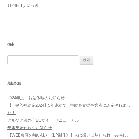
月24日
by
ゆうき
.
検索
検
索:
最新投稿
2024年度 お盆休暇のお知らせ
【IT導入補助金2024】5年連続でIT補助金支援事業者に認定されまし
た！
アルソア海外向ECサイト リニューアル
年末年始休暇のお知らせ
【WEB集客の強い味方《LP制作》】人は想いに魅せられ、共感し、