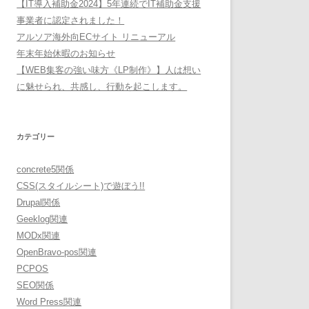
【IT導入補助金2024】5年連続でIT補助金支援
事業者に認定されました！
アルソア海外向ECサイト リニューアル
年末年始休暇のお知らせ
【WEB集客の強い味方《LP制作》】人は想い
に魅せられ、共感し、行動を起こします。
カテゴリー
concrete5関係
CSS(スタイルシート)で遊ぼう!!
Drupal関係
Geeklog関連
MODx関連
OpenBravo-pos関連
PCPOS
SEO関係
Word Press関連