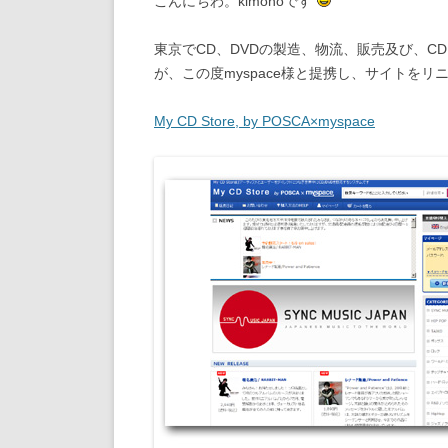
こんにちわ。kimonoです
東京でCD、DVDの製造、物流、販売及び、C
が、この度myspace様と提携し、サイトを
My CD Store, by POSCA×myspace