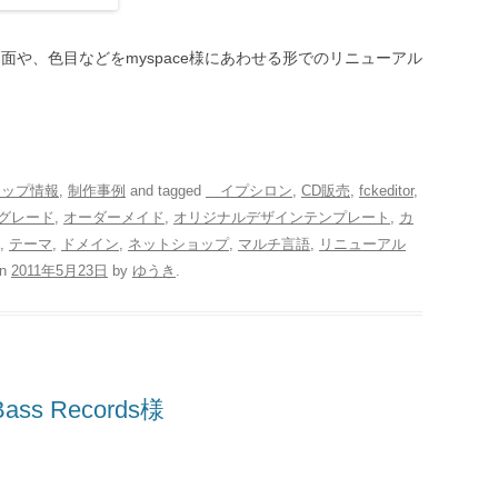
ン面や、色目などをmyspace様にあわせる形でのリニューアル
ョップ情報
,
制作事例
and tagged
イプシロン
,
CD販売
,
fckeditor
,
グレード
,
オーダーメイド
,
オリジナルデザインテンプレート
,
カ
,
テーマ
,
ドメイン
,
ネットショップ
,
マルチ言語
,
リニューアル
n
2011年5月23日
by
ゆうき
.
ss Records様