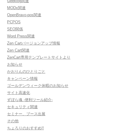
Geeklog関連
MODx関連
OpenBravo-pos関連
PCPOS
SEO関係
Word Press関連
Zen Cartバージョンアップ情報
Zen Cart関連
ZenCart専用テンプレートサイトより
お知らせ
かおりんのひとりごと
キャンペーン情報
ゴールデンウィーク休暇のお知らせ
サイト高速化
ずぼら魂 -便利ツール紹介-
セキュリティ関連
セミナー、ブース出展
その他
ちょろりのおすすめ!!