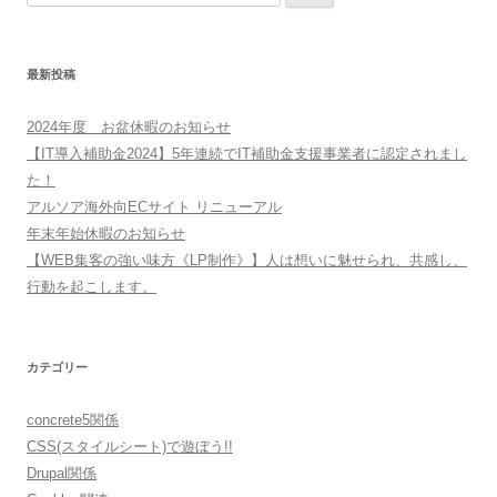
索:
最新投稿
2024年度 お盆休暇のお知らせ
【IT導入補助金2024】5年連続でIT補助金支援事業者に認定されまし
た！
アルソア海外向ECサイト リニューアル
年末年始休暇のお知らせ
【WEB集客の強い味方《LP制作》】人は想いに魅せられ、共感し、
行動を起こします。
カテゴリー
concrete5関係
CSS(スタイルシート)で遊ぼう!!
Drupal関係