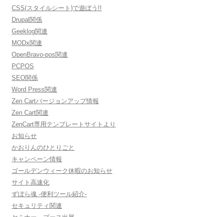
CSS(スタイルシート)で遊ぼう!!
Drupal関係
Geeklog関連
MODx関連
OpenBravo-pos関連
PCPOS
SEO関係
Word Press関連
Zen Cartバージョンアップ情報
Zen Cart関連
ZenCart専用テンプレートサイトより
お知らせ
かおりんのひとりごと
キャンペーン情報
ゴールデンウィーク休暇のお知らせ
サイト高速化
ずぼら魂 -便利ツール紹介-
セキュリティ関連