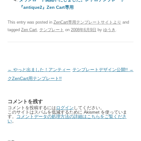
『antique2』Zen Cart専用
This entry was posted in
ZenCart専用テンプレートサイトより
and
tagged
Zen Cart
,
テンプレート
on
2008年6月9日
by
ゆうき
.
Post
←
やっと出ました！アンティー
テンプレートデザイン公開!!
→
navigation
クZenCart用テンプレート!!
コメントを残す
コメントを投稿するには
ログイン
してください。
このサイトはスパムを低減するために Akismet を使っていま
す。
コメントデータの処理方法の詳細はこちらをご覧くださ
い
。