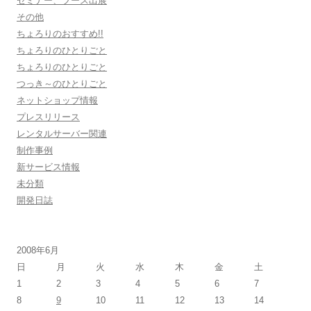
セミナー、ブース出展
その他
ちょろりのおすすめ!!
ちょろりのひとりごと
ちょろりのひとりごと
つっき～のひとりごと
ネットショップ情報
プレスリリース
レンタルサーバー関連
制作事例
新サービス情報
未分類
開発日誌
2008年6月
日
月
火
水
木
金
土
1
2
3
4
5
6
7
8
9
10
11
12
13
14