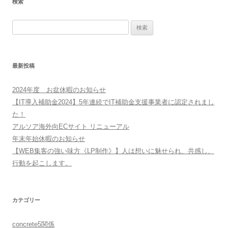
検索
検
索:
最新投稿
2024年度 お盆休暇のお知らせ
【IT導入補助金2024】5年連続でIT補助金支援事業者に認定されまし
た！
アルソア海外向ECサイト リニューアル
年末年始休暇のお知らせ
【WEB集客の強い味方《LP制作》】人は想いに魅せられ、共感し、
行動を起こします。
カテゴリー
concrete5関係