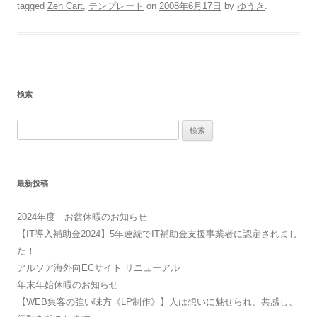
tagged
Zen Cart
,
テンプレート
on
2008年6月17日
by
ゆうき
.
検索
検
索:
最新投稿
2024年度 お盆休暇のお知らせ
【IT導入補助金2024】5年連続でIT補助金支援事業者に認定されまし
た！
アルソア海外向ECサイト リニューアル
年末年始休暇のお知らせ
【WEB集客の強い味方《LP制作》】人は想いに魅せられ、共感し、