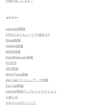
行動を起こします。
カテゴリー
concrete5関係
CSS(スタイルシート)で遊ぼう!!
Drupal関係
Geeklog関連
MODx関連
OpenBravo-pos関連
PCPOS
SEO関係
Word Press関連
Zen Cartバージョンアップ情報
Zen Cart関連
ZenCart専用テンプレートサイトより
お知らせ
かおりんのひとりごと