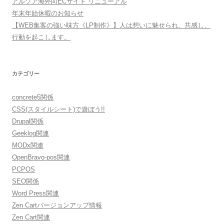
アルソア海外向ECサイト リニューアル
年末年始休暇のお知らせ
【WEB集客の強い味方《LP制作》】人は想いに魅せられ、共感し、
行動を起こします。
カテゴリー
concrete5関係
CSS(スタイルシート)で遊ぼう!!
Drupal関係
Geeklog関連
MODx関連
OpenBravo-pos関連
PCPOS
SEO関係
Word Press関連
Zen Cartバージョンアップ情報
Zen Cart関連