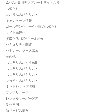
ZenCart専用テンプレートサイトより
お知らせ
かおりんのひとりごと
キャンペーン情報
ゴールデンウィーク休暇のお知らせ
サイト高速化
ずぼら魂 -便利ツール紹介-
セキュリティ関連
セミナー、ブース出展
その他
ちょろりのおすすめ!!
ちょろりのひとりごと
ちょろりのひとりごと
つっき～のひとりごと
ネットショップ情報
プレスリリース
レンタルサーバー関連
制作事例
新サービス情報