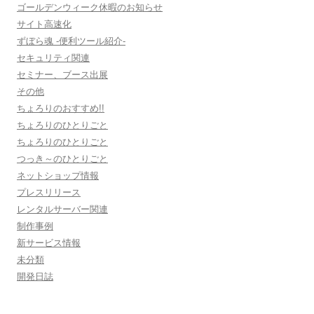
ゴールデンウィーク休暇のお知らせ
サイト高速化
ずぼら魂 -便利ツール紹介-
セキュリティ関連
セミナー、ブース出展
その他
ちょろりのおすすめ!!
ちょろりのひとりごと
ちょろりのひとりごと
つっき～のひとりごと
ネットショップ情報
プレスリリース
レンタルサーバー関連
制作事例
新サービス情報
未分類
開発日誌