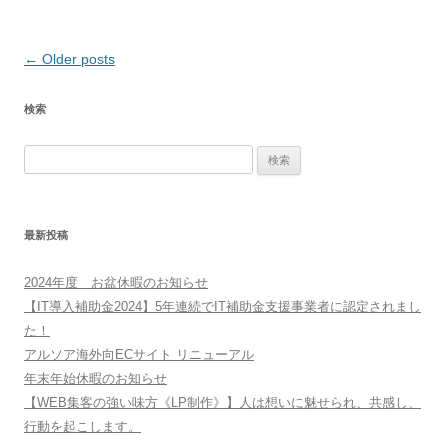
Post
←
Older posts
navigation
検索
検
索:
最新投稿
2024年度 お盆休暇のお知らせ
【IT導入補助金2024】5年連続でIT補助金支援事業者に認定されまし
た！
アルソア海外向ECサイト リニューアル
年末年始休暇のお知らせ
【WEB集客の強い味方《LP制作》】人は想いに魅せられ、共感し、
行動を起こします。