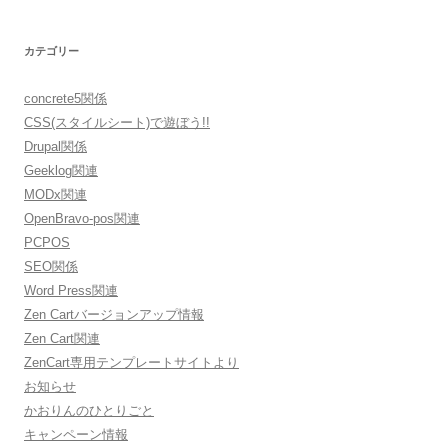
カテゴリー
concrete5関係
CSS(スタイルシート)で遊ぼう!!
Drupal関係
Geeklog関連
MODx関連
OpenBravo-pos関連
PCPOS
SEO関係
Word Press関連
Zen Cartバージョンアップ情報
Zen Cart関連
ZenCart専用テンプレートサイトより
お知らせ
かおりんのひとりごと
キャンペーン情報