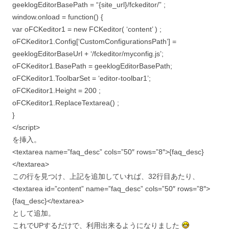
geeklogEditorBasePath = “{site_url}/fckeditor/” ;
window.onload = function() {
var oFCKeditor1 = new FCKeditor( ‘content’ ) ;
oFCKeditor1.Config[‘CustomConfigurationsPath’] =
geeklogEditorBaseUrl + ‘/fckeditor/myconfig.js’;
oFCKeditor1.BasePath = geeklogEditorBasePath;
oFCKeditor1.ToolbarSet = ‘editor-toolbar1’;
oFCKeditor1.Height = 200 ;
oFCKeditor1.ReplaceTextarea() ;
}
</script>
を挿入。
<textarea name=”faq_desc” cols=”50″ rows=”8″>{faq_desc}
</textarea>
この行を見つけ、上記を追加していれば、32行目あたり、
<textarea id=”content” name=”faq_desc” cols=”50″ rows=”8″>
{faq_desc}</textarea>
として追加。
これでUPするだけで、利用出来るようになりました