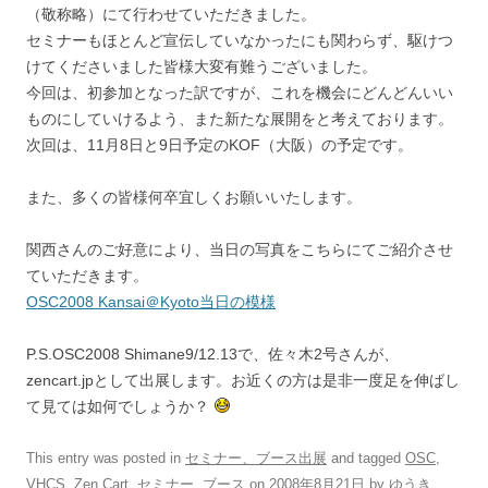
（敬称略）にて行わせていただきました。
セミナーもほとんど宣伝していなかったにも関わらず、駆けつ
けてくださいました皆様大変有難うございました。
今回は、初参加となった訳ですが、これを機会にどんどんいい
ものにしていけるよう、また新たな展開をと考えております。
次回は、11月8日と9日予定のKOF（大阪）の予定です。
また、多くの皆様何卒宜しくお願いいたします。
関西さんのご好意により、当日の写真をこちらにてご紹介させ
ていただきます。
OSC2008 Kansai＠Kyoto当日の模様
P.S.OSC2008 Shimane9/12.13で、佐々木2号さんが、
zencart.jpとして出展します。お近くの方は是非一度足を伸ばし
て見ては如何でしょうか？
This entry was posted in
セミナー、ブース出展
and tagged
OSC
,
VHCS
,
Zen Cart
,
セミナー
,
ブース
on
2008年8月21日
by
ゆうき
.