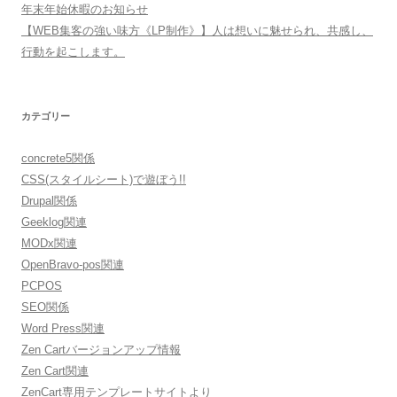
年末年始休暇のお知らせ
【WEB集客の強い味方《LP制作》】人は想いに魅せられ、共感し、
行動を起こします。
カテゴリー
concrete5関係
CSS(スタイルシート)で遊ぼう!!
Drupal関係
Geeklog関連
MODx関連
OpenBravo-pos関連
PCPOS
SEO関係
Word Press関連
Zen Cartバージョンアップ情報
Zen Cart関連
ZenCart専用テンプレートサイトより