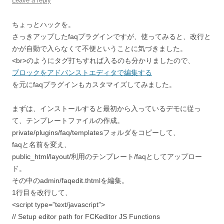
Leave a reply
ちょっとハックを。
さっきアップしたfaqプラグインですが、使ってみると、改行と
かが自動で入らなくて不便ということに気づきました。
<br>のようにタグ打ちすれば入るのも分かりましたので、
ブロックをアドバンストエディタで編集する
を元にfaqプラグインもカスタマイズしてみました。
まずは、インストールすると最初から入っているデモに従っ
て、テンプレートファイルの作成。
private/plugins/faq/templatesフォルダをコピーして、
faqと名前を変え、
public_html/layout/利用のテンプレート/faqとしてアップロー
ド。
その中のadmin/faqedit.thtmlを編集。
1行目を改行して、
<script type=”text/javascript”>
// Setup editor path for FCKeditor JS Functions