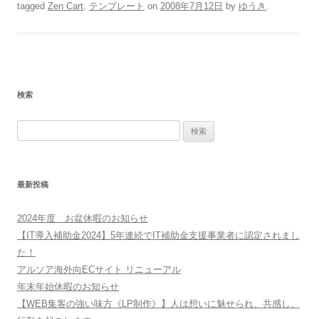
tagged
Zen Cart
,
テンプレート
on
2008年7月12日
by
ゆうき
.
検索
検
索:
最新投稿
2024年度 お盆休暇のお知らせ
【IT導入補助金2024】5年連続でIT補助金支援事業者に認定されまし
た！
アルソア海外向ECサイト リニューアル
年末年始休暇のお知らせ
【WEB集客の強い味方《LP制作》】人は想いに魅せられ、共感し、