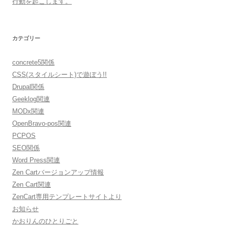
行動を起こします。
カテゴリー
concrete5関係
CSS(スタイルシート)で遊ぼう!!
Drupal関係
Geeklog関連
MODx関連
OpenBravo-pos関連
PCPOS
SEO関係
Word Press関連
Zen Cartバージョンアップ情報
Zen Cart関連
ZenCart専用テンプレートサイトより
お知らせ
かおりんのひとりごと