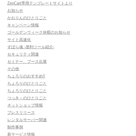
ZenCart専用テンプレートサイトより
お知らせ
かおりんのひとりごと
キャンペーン情報
ゴールデンウィーク休暇のお知らせ
サイト高速化
ずぼら魂 -便利ツール紹介-
セキュリティ関連
セミナー、ブース出展
その他
ちょろりのおすすめ!!
ちょろりのひとりごと
ちょろりのひとりごと
つっき～のひとりごと
ネットショップ情報
プレスリリース
レンタルサーバー関連
制作事例
新サービス情報