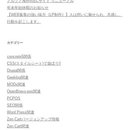
アルソア海外向ECサイト リニューアル
年末年始休暇のお知らせ
【WEB集客の強い味方《LP制作》】人は想いに魅せられ、共感し、
行動を起こします。
カテゴリー
concrete5関係
CSS(スタイルシート)で遊ぼう!!
Drupal関係
Geeklog関連
MODx関連
OpenBravo-pos関連
PCPOS
SEO関係
Word Press関連
Zen Cartバージョンアップ情報
Zen Cart関連