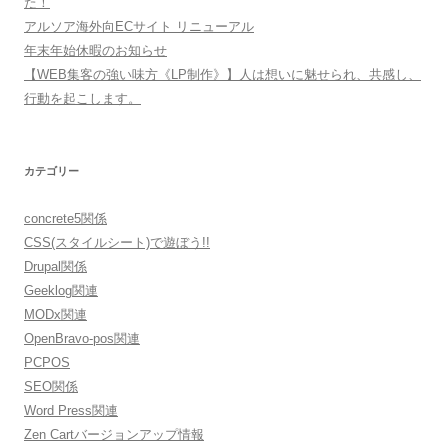
た！
アルソア海外向ECサイト リニューアル
年末年始休暇のお知らせ
【WEB集客の強い味方《LP制作》】人は想いに魅せられ、共感し、
行動を起こします。
カテゴリー
concrete5関係
CSS(スタイルシート)で遊ぼう!!
Drupal関係
Geeklog関連
MODx関連
OpenBravo-pos関連
PCPOS
SEO関係
Word Press関連
Zen Cartバージョンアップ情報