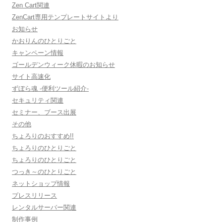
Zen Cart関連
ZenCart専用テンプレートサイトより
お知らせ
かおりんのひとりごと
キャンペーン情報
ゴールデンウィーク休暇のお知らせ
サイト高速化
ずぼら魂 -便利ツール紹介-
セキュリティ関連
セミナー、ブース出展
その他
ちょろりのおすすめ!!
ちょろりのひとりごと
ちょろりのひとりごと
つっき～のひとりごと
ネットショップ情報
プレスリリース
レンタルサーバー関連
制作事例