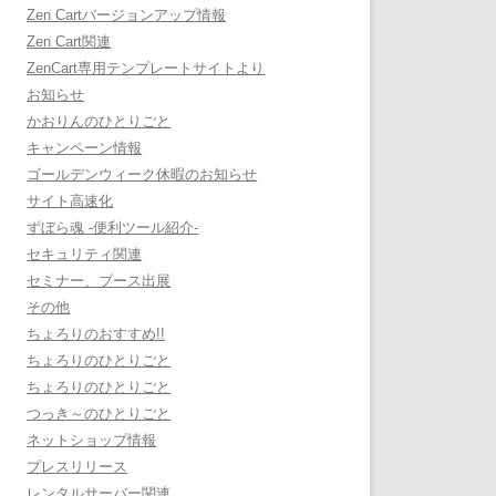
Zen Cartバージョンアップ情報
Zen Cart関連
ZenCart専用テンプレートサイトより
お知らせ
かおりんのひとりごと
キャンペーン情報
ゴールデンウィーク休暇のお知らせ
サイト高速化
ずぼら魂 -便利ツール紹介-
セキュリティ関連
セミナー、ブース出展
その他
ちょろりのおすすめ!!
ちょろりのひとりごと
ちょろりのひとりごと
つっき～のひとりごと
ネットショップ情報
プレスリリース
レンタルサーバー関連