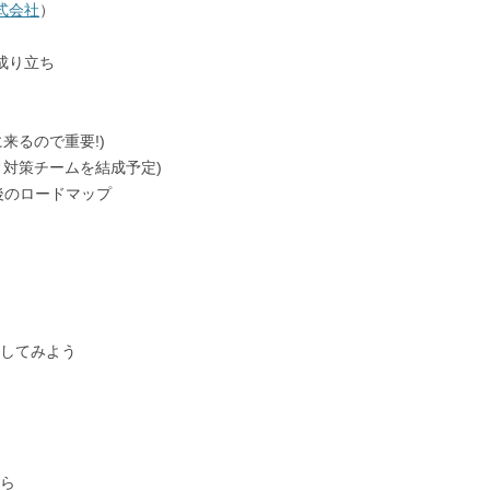
式会社
）
Pの成り立ち
来るので重要!)
ィ対策チームを結成予定)
と今後のロードマップ
してみよう
ら