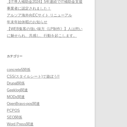
【IT導入補助金2024】5年連続でIT補助金支援
事業者に認定されました！
アルソア海外向ECサイト リニューアル
年末年始休暇のお知らせ
【WEB集客の強い味方《LP制作》】人は想い
に魅せられ、共感し、行動を起こします。
カテゴリー
concrete5関係
CSS(スタイルシート)で遊ぼう!!
Drupal関係
Geeklog関連
MODx関連
OpenBravo-pos関連
PCPOS
SEO関係
Word Press関連