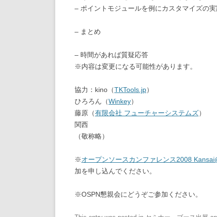
– ポイントモジュールを例にカスタマイズの
– まとめ
– 時間があれば質疑応答
※内容は変更になる可能性があります。
協力：kino（
TKTools.jp
）
ひろろん（
Winkey
）
藤原（
有限会社 フューチャーシステムズ
）
関西
（敬称略）
※
オープンソースカンファレンス2008 Kansai
加を申し込んでください。
※OSPN懇親会にどうぞご参加ください。