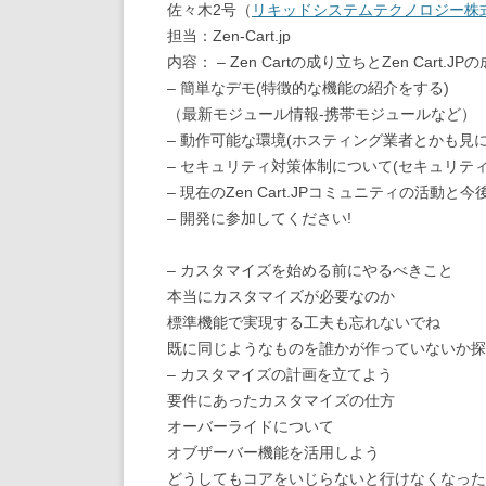
佐々木2号（
リキッドシステムテクノロジー株
担当：Zen-Cart.jp
内容： – Zen Cartの成り立ちとZen Cart.J
– 簡単なデモ(特徴的な機能の紹介をする)
（最新モジュール情報-携帯モジュールなど）
– 動作可能な環境(ホスティング業者とかも見に
– セキュリティ対策体制について(セキュリテ
– 現在のZen Cart.JPコミュニティの活動
– 開発に参加してください!
– カスタマイズを始める前にやるべきこと
本当にカスタマイズが必要なのか
標準機能で実現する工夫も忘れないでね
既に同じようなものを誰かが作っていないか探
– カスタマイズの計画を立てよう
要件にあったカスタマイズの仕方
オーバーライドについて
オブザーバー機能を活用しよう
どうしてもコアをいじらないと行けなくなった