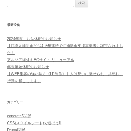
検
索:
最新投稿
2024年度 お盆休暇のお知らせ
【IT導入補助金2024】5年連続でIT補助金支援事業者に認定されまし
た！
アルソア海外向ECサイト リニューアル
年末年始休暇のお知らせ
【WEB集客の強い味方《LP制作》】人は想いに魅せられ、共感し、
行動を起こします。
カテゴリー
concrete5関係
CSS(スタイルシート)で遊ぼう!!
Drupal関係