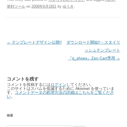
便利ツール
on
2008年6月18日
by
ゆうき
.
Post
←
テンプレートデザイン公開!!
ダウンロード開始!!－スタイリ
navigation
ッシュテンプレート
『g_shoes』Zen Cart専用
→
コメントを残す
コメントを投稿するには
ログイン
してください。
このサイトはスパムを低減するために Akismet を使っていま
す。
コメントデータの処理方法の詳細はこちらをご覧くださ
い
。
検索