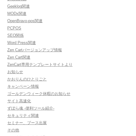
Geeklog関連
MODx関連
OpenBravo-pos関連
PCPOS
SEO関係
Word Press関連
Zen Cartバージョンアップ情報
Zen Cart関連
ZenCart専用テンプレートサイトより
お知らせ
かおりんのひとりごと
キャンペーン情報
ゴールデンウィーク休暇のお知らせ
サイト高速化
ずぼら魂 -便利ツール紹介-
セキュリティ関連
セミナー、ブース出展
その他