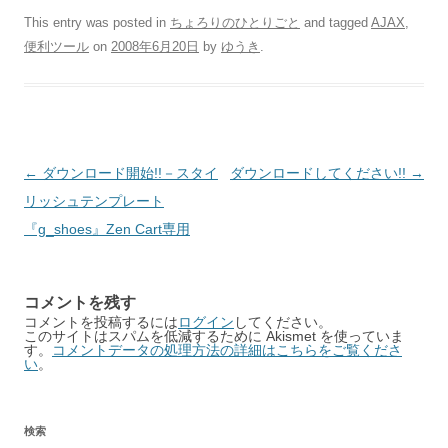
This entry was posted in
ちょろりのひとりごと
and tagged
AJAX
,
便利ツール
on
2008年6月20日
by
ゆうき
.
Post
←
ダウンロード開始!!－スタイ
ダウンロードしてください!!
→
navigation
リッシュテンプレート
『g_shoes』Zen Cart専用
コメントを残す
コメントを投稿するには
ログイン
してください。
このサイトはスパムを低減するために Akismet を使っていま
す。
コメントデータの処理方法の詳細はこちらをご覧くださ
い
。
検索