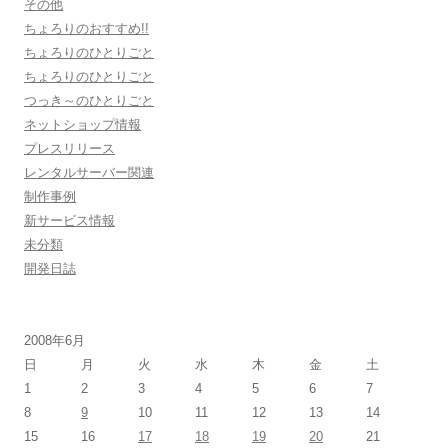
その他
ちょろりのおすすめ!!
ちょろりのひとりごと
ちょろりのひとりごと
つっき～のひとりごと
ネットショップ情報
プレスリリース
レンタルサーバー関連
制作事例
新サービス情報
未分類
開発日誌
2008年6月
日
月
火
水
木
金
土
1
2
3
4
5
6
7
8
9
10
11
12
13
14
15
16
17
18
19
20
21