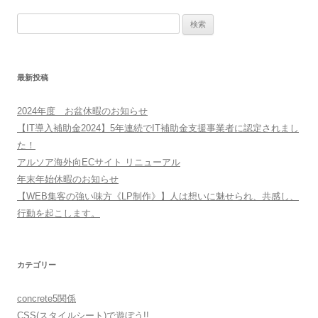
検
索:
最新投稿
2024年度 お盆休暇のお知らせ
【IT導入補助金2024】5年連続でIT補助金支援事業者に認定されまし
た！
アルソア海外向ECサイト リニューアル
年末年始休暇のお知らせ
【WEB集客の強い味方《LP制作》】人は想いに魅せられ、共感し、
行動を起こします。
カテゴリー
concrete5関係
CSS(スタイルシート)で遊ぼう!!