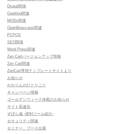
Drupal関係
Geeklog関連
MODx関連
OpenBravo-pos関連
PCPOS
SEO関係
Word Press関連
Zen Cartバージョンアップ情報
Zen Cart関連
ZenCart専用テンプレートサイトより
お知らせ
かおりんのひとりごと
キャンペーン情報
ゴールデンウィーク休暇のお知らせ
サイト高速化
ずぼら魂 -便利ツール紹介-
セキュリティ関連
セミナー、ブース出展