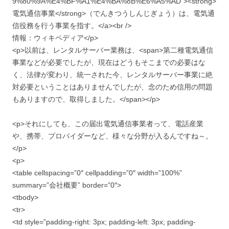
9%80%9A%E4%BF%A1%E4%BA%8B%E6%A5%AD”><strong>
電気通信事業</strong>（でんきつうしんじぎょう）は、電気通
信役務を行う事業を指す。</a><br />
情報：ウィキペディア</p>
<p>以前は、レンタルサーバー業務は、<span>第二種電気通信
事業などが必要でしたが、現在はどうもそこまでの必要はな
く、法律が変わり、統一された今、レンタルサーバー事業に絶
対必要ということはありませんでしたが、念のため信用の問題
もありますので、取得しました。</span></p>
<p>それにしても、この届出電気通信事業者って、電話産業
や、携帯、プロバイダーなど、様々な分野が入るんですね～。
</p>
<p>
<table cellspacing=”0″ cellpadding=”0″ width=”100%”
summary=”会社概要” border=”0″>
<tbody>
<tr>
<td style=”padding-right: 3px; padding-left: 3px; padding-