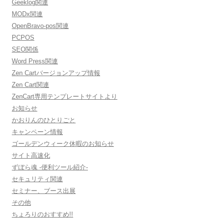
Geeklog関連
MODx関連
OpenBravo-pos関連
PCPOS
SEO関係
Word Press関連
Zen Cartバージョンアップ情報
Zen Cart関連
ZenCart専用テンプレートサイトより
お知らせ
かおりんのひとりごと
キャンペーン情報
ゴールデンウィーク休暇のお知らせ
サイト高速化
ずぼら魂 -便利ツール紹介-
セキュリティ関連
セミナー、ブース出展
その他
ちょろりのおすすめ!!