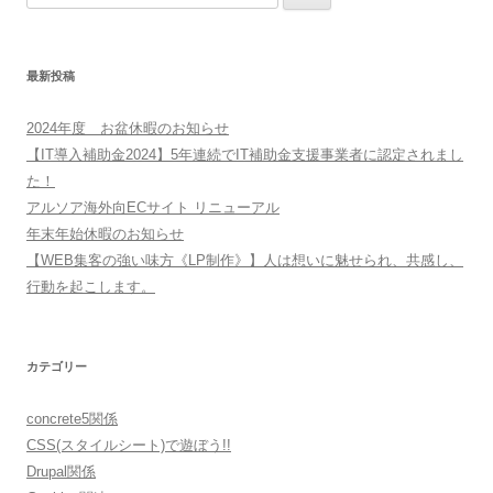
索:
最新投稿
2024年度 お盆休暇のお知らせ
【IT導入補助金2024】5年連続でIT補助金支援事業者に認定されまし
た！
アルソア海外向ECサイト リニューアル
年末年始休暇のお知らせ
【WEB集客の強い味方《LP制作》】人は想いに魅せられ、共感し、
行動を起こします。
カテゴリー
concrete5関係
CSS(スタイルシート)で遊ぼう!!
Drupal関係