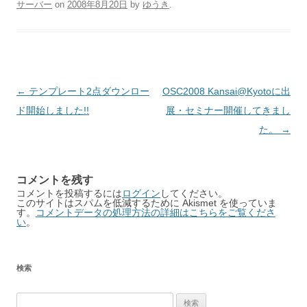
サーバー
on
2008年8月20日
by
ゆうき
.
Post
←
テンプレート2点ダウンロー
OSC2008 Kansai@Kyotoに出
navigation
ド開始しました!!
展・セミナー開催してきまし
た。
→
コメントを残す
コメントを投稿するには
ログイン
してください。
このサイトはスパムを低減するために Akismet を使っていま
す。
コメントデータの処理方法の詳細はこちらをご覧くださ
い
。
検索
検