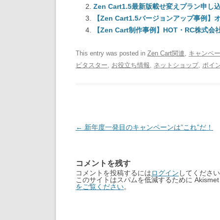
Zen Cart1.5最新版載せ変えプラン申
【Zen Cart1.5バージョンアップ事
【Zen Cart制作事例】HOT・RC株式会
This entry was posted in
Zen Cart関連
,
キャンペ
ビタスター
,
お役立ち情報
,
ネットショップ
,
ポイ
Post
←
新年度一発目のキャンペーンは”これ”だ！
navigation
コメントを残す
コメントを投稿するには
ログイン
してください
このサイトはスパムを低減するために Akisme
をご覧ください
。