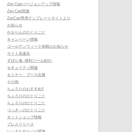
Zen Cartバージョンアップ情報
Zen Cart関連
ZenCart専用テンプレートサイトより
お知らせ
かおりんのひとりごと
キャンペーン情報
ゴールデンウィーク休暇のお知らせ
サイト高速化
ずぼら魂 -便利ツール紹介-
セキュリティ関連
セミナー、ブース出展
その他
ちょろりのおすすめ!!
ちょろりのひとりごと
ちょろりのひとりごと
つっき～のひとりごと
ネットショップ情報
プレスリリース
レンタルサーバー関連