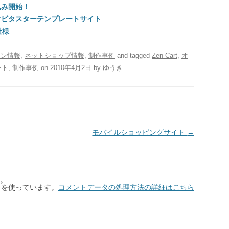
し込み開始！
例】オビタスターテンプレートサイト
社様
ーン情報
,
ネットショップ情報
,
制作事例
and tagged
Zen Cart
,
オ
ント
,
制作事例
on
2010年4月2日
by
ゆうき
.
モバイルショッピングサイト
→
。
t を使っています。
コメントデータの処理方法の詳細はこちら