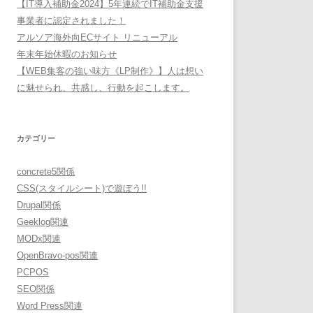
【IT導入補助金2024】5年連続でIT補助金支援
事業者に認定されました！
アルソア海外向ECサイト リニューアル
年末年始休暇のお知らせ
【WEB集客の強い味方《LP制作》】人は想い
に魅せられ、共感し、行動を起こします。
カテゴリー
concrete5関係
CSS(スタイルシート)で遊ぼう!!
Drupal関係
Geeklog関連
MODx関連
OpenBravo-pos関連
PCPOS
SEO関係
Word Press関連