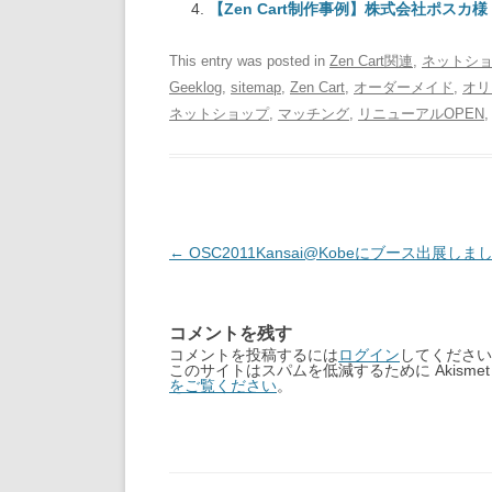
【Zen Cart制作事例】株式会社ポスカ様
This entry was posted in
Zen Cart関連
,
ネットシ
Geeklog
,
sitemap
,
Zen Cart
,
オーダーメイド
,
オリ
ネットショップ
,
マッチング
,
リニューアルOPEN
Post
←
OSC2011Kansai@Kobeにブース出展しま
navigation
コメントを残す
コメントを投稿するには
ログイン
してください
このサイトはスパムを低減するために Akisme
をご覧ください
。