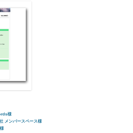
ords様
式会社 メンバースペース様
.様