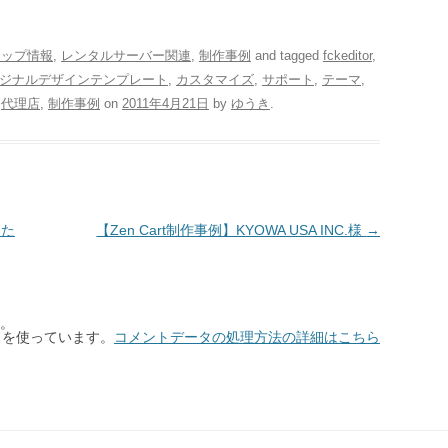
ョップ情報
,
レンタルサーバー関連
,
制作事例
and tagged
fckeditor
,
ジナルデザインテンプレート
,
カスタマイズ
,
サポート
,
テーマ
,
,
代理店
,
制作事例
on
2011年4月21日
by
ゆうき
.
した
【Zen Cart制作事例】KYOWA USA INC.様
→
。
t を使っています。
コメントデータの処理方法の詳細はこちら