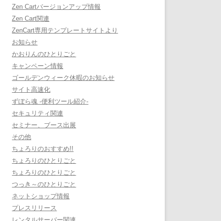
Zen Cartバージョンアップ情報
Zen Cart関連
ZenCart専用テンプレートサイトより
お知らせ
かおりんのひとりごと
キャンペーン情報
ゴールデンウィーク休暇のお知らせ
サイト高速化
ずぼら魂 -便利ツール紹介-
セキュリティ関連
セミナー、ブース出展
その他
ちょろりのおすすめ!!
ちょろりのひとりごと
ちょろりのひとりごと
つっき～のひとりごと
ネットショップ情報
プレスリリース
レンタルサーバー関連