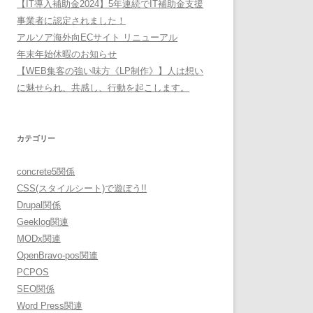
【IT導入補助金2024】5年連続でIT補助金支援
事業者に認定されました！
アルソア海外向ECサイト リニューアル
年末年始休暇のお知らせ
【WEB集客の強い味方《LP制作》】人は想い
に魅せられ、共感し、行動を起こします。
カテゴリー
concrete5関係
CSS(スタイルシート)で遊ぼう!!
Drupal関係
Geeklog関連
MODx関連
OpenBravo-pos関連
PCPOS
SEO関係
Word Press関連