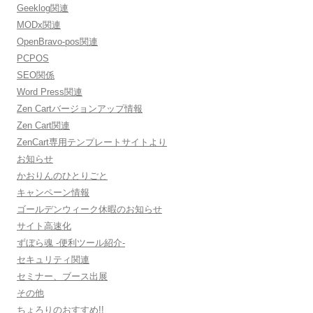
Geeklog関連
MODx関連
OpenBravo-pos関連
PCPOS
SEO関係
Word Press関連
Zen Cartバージョンアップ情報
Zen Cart関連
ZenCart専用テンプレートサイトより
お知らせ
かおりんのひとりごと
キャンペーン情報
ゴールデンウィーク休暇のお知らせ
サイト高速化
ずぼら魂 -便利ツール紹介-
セキュリティ関連
セミナー、ブース出展
その他
ちょろりのおすすめ!!