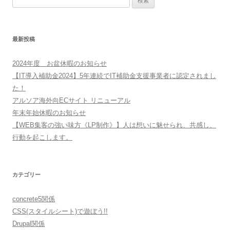
索:
最新投稿
2024年度 お盆休暇のお知らせ
【IT導入補助金2024】5年連続でIT補助金支援事業者に認定されまし
た！
アルソア海外向ECサイト リニューアル
年末年始休暇のお知らせ
【WEB集客の強い味方《LP制作》】人は想いに魅せられ、共感し、
行動を起こします。
カテゴリー
concrete5関係
CSS(スタイルシート)で遊ぼう!!
Drupal関係