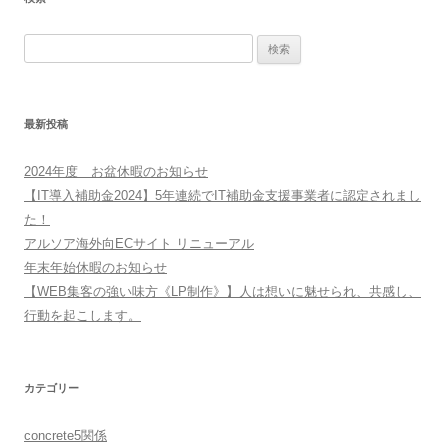
検
索:
最新投稿
2024年度 お盆休暇のお知らせ
【IT導入補助金2024】5年連続でIT補助金支援事業者に認定されまし
た！
アルソア海外向ECサイト リニューアル
年末年始休暇のお知らせ
【WEB集客の強い味方《LP制作》】人は想いに魅せられ、共感し、
行動を起こします。
カテゴリー
concrete5関係