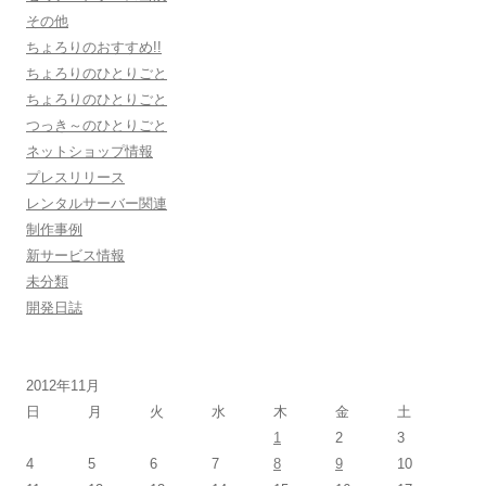
その他
ちょろりのおすすめ!!
ちょろりのひとりごと
ちょろりのひとりごと
つっき～のひとりごと
ネットショップ情報
プレスリリース
レンタルサーバー関連
制作事例
新サービス情報
未分類
開発日誌
2012年11月
日
月
火
水
木
金
土
1
2
3
4
5
6
7
8
9
10