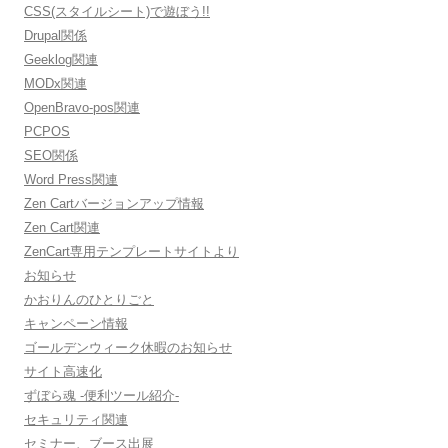
CSS(スタイルシート)で遊ぼう!!
Drupal関係
Geeklog関連
MODx関連
OpenBravo-pos関連
PCPOS
SEO関係
Word Press関連
Zen Cartバージョンアップ情報
Zen Cart関連
ZenCart専用テンプレートサイトより
お知らせ
かおりんのひとりごと
キャンペーン情報
ゴールデンウィーク休暇のお知らせ
サイト高速化
ずぼら魂 -便利ツール紹介-
セキュリティ関連
セミナー、ブース出展