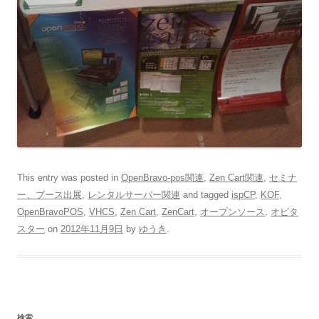
This entry was posted in
OpenBravo-pos関連
,
Zen Cart関連
,
セミナ
ー、ブース出展
,
レンタルサーバー関連
and tagged
ispCP
,
KOF
,
OpenBravoPOS
,
VHCS
,
Zen Cart
,
ZenCart
,
オープンソース
,
オビタ
スター
on
2012年11月9日
by
ゆうき
.
検索