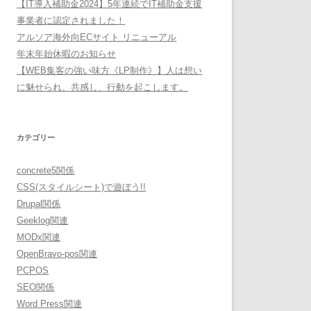
【IT導入補助金2024】5年連続でIT補助金支援
事業者に認定されました！
アルソア海外向ECサイト リニューアル
年末年始休暇のお知らせ
【WEB集客の強い味方《LP制作》】人は想い
に魅せられ、共感し、行動を起こします。
カテゴリー
concrete5関係
CSS(スタイルシート)で遊ぼう!!
Drupal関係
Geeklog関連
MODx関連
OpenBravo-pos関連
PCPOS
SEO関係
Word Press関連