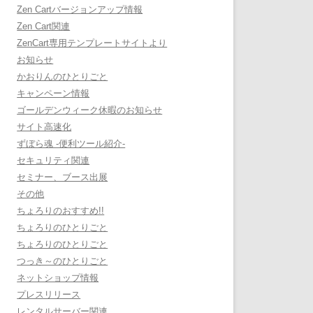
Zen Cartバージョンアップ情報
Zen Cart関連
ZenCart専用テンプレートサイトより
お知らせ
かおりんのひとりごと
キャンペーン情報
ゴールデンウィーク休暇のお知らせ
サイト高速化
ずぼら魂 -便利ツール紹介-
セキュリティ関連
セミナー、ブース出展
その他
ちょろりのおすすめ!!
ちょろりのひとりごと
ちょろりのひとりごと
つっき～のひとりごと
ネットショップ情報
プレスリリース
レンタルサーバー関連