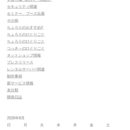
セキュリティ関連
セミナー、ブース出展
その他
ちょろりのおすすめ!!
ちょろりのひとりごと
ちょろりのひとりごと
つっき～のひとりごと
ネットショップ情報
プレスリリース
レンタルサーバー関連
制作事例
新サービス情報
未分類
開発日誌
2026年8月
日
月
火
水
木
金
土