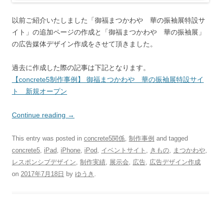
以前ご紹介いたしました「御福まつかわや 華の振袖展特設サ
イト」の追加ページの作成と「御福まつかわや 華の振袖展」
の広告媒体デザイン作成をさせて頂きました。
過去に作成した際の記事は下記となります。
【concrete5制作事例】 御福まつかわや 華の振袖展特設サイ
ト 新規オープン
Continue reading
→
This entry was posted in
concrete5関係
,
制作事例
and tagged
concrete5
,
iPad
,
iPhone
,
iPod
,
イベントサイト
,
きもの
,
まつかわや
,
レスポンシブデザイン
,
制作実績
,
展示会
,
広告
,
広告デザイン作成
on
2017年7月18日
by
ゆうき
.