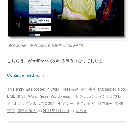
着物JAPAN | 着物に関するお役立ち情報を配信
こちらは、WordPressでの制作事例となっております。
Continue reading
→
This entry was posted in
Word Press関連
,
制作事例
and tagged
blog
,
BMB
,
KOF
,
Word Press
,
Wordpress
,
オリジナルデザインテンプレー
ト
,
オンラインきもの見本市
,
セミナー
,
まつかわや
,
制作事例
,
制作
実績
,
無料相談会
on
2014年11月6日
by
ゆうき
.