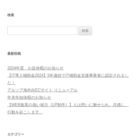
検索
検
索:
最新投稿
2024年度 お盆休暇のお知らせ
【IT導入補助金2024】5年連続でIT補助金支援事業者に認定されまし
た！
アルソア海外向ECサイト リニューアル
年末年始休暇のお知らせ
【WEB集客の強い味方《LP制作》】人は想いに魅せられ、共感し、
行動を起こします。
カテゴリー