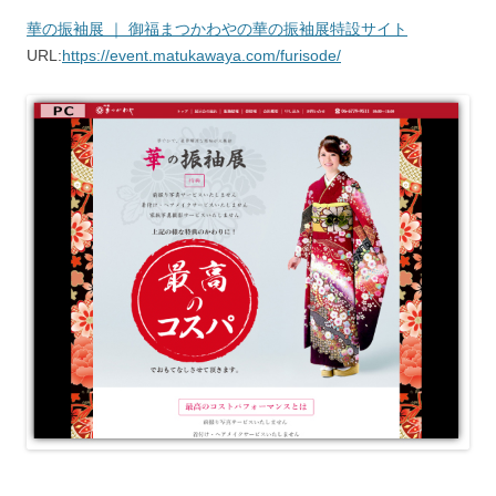
華の振袖展 ｜ 御福まつかわやの華の振袖展特設サイト
URL:
https://event.matukawaya.com/furisode/