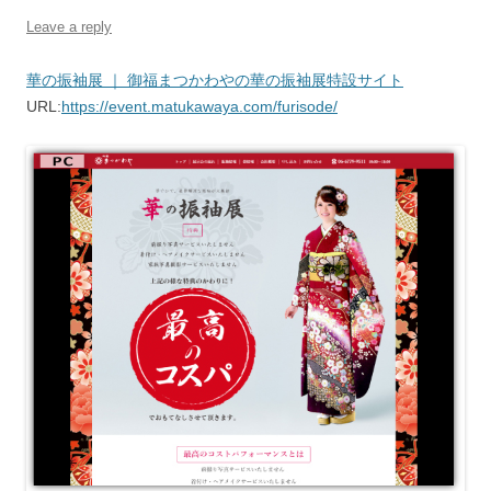
Leave a reply
華の振袖展 ｜ 御福まつかわやの華の振袖展特設サイト
URL:
https://event.matukawaya.com/furisode/