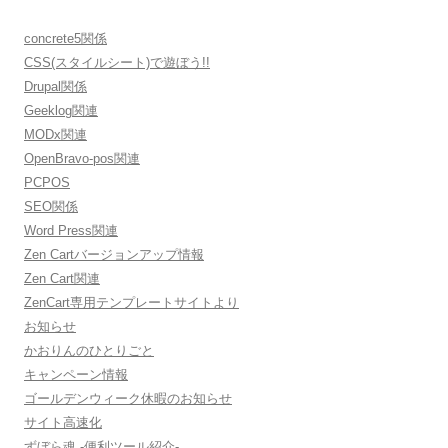
concrete5関係
CSS(スタイルシート)で遊ぼう!!
Drupal関係
Geeklog関連
MODx関連
OpenBravo-pos関連
PCPOS
SEO関係
Word Press関連
Zen Cartバージョンアップ情報
Zen Cart関連
ZenCart専用テンプレートサイトより
お知らせ
かおりんのひとりごと
キャンペーン情報
ゴールデンウィーク休暇のお知らせ
サイト高速化
ずぼら魂 -便利ツール紹介-