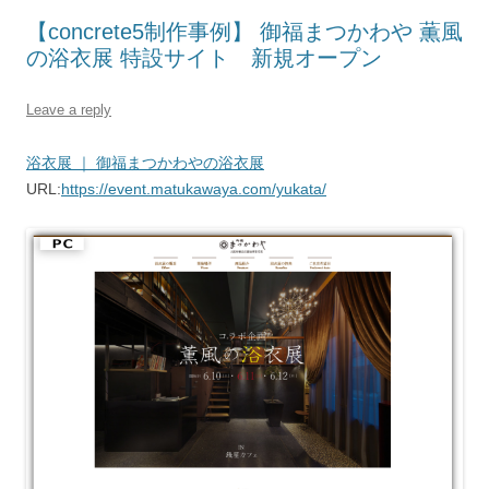
【concrete5制作事例】 御福まつかわや 薫風
の浴衣展 特設サイト 新規オープン
Leave a reply
浴衣展 ｜ 御福まつかわやの浴衣展
URL:
https://event.matukawaya.com/yukata/