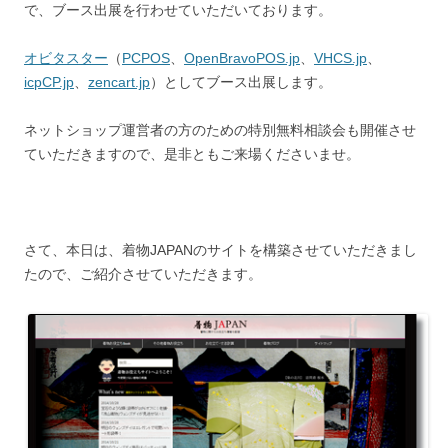
で、ブース出展を行わせていただいております。
オビタスター
（
PCPOS
、
OpenBravoPOS.jp
、
VHCS.jp
、
icpCP.jp
、
zencart.jp
）としてブース出展します。
ネットショップ運営者の方のための特別無料相談会も開催させ
ていただきますので、是非ともご来場くださいませ。
さて、本日は、着物JAPANのサイトを構築させていただきまし
たので、ご紹介させていただきます。