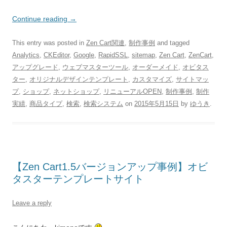
Continue reading
→
This entry was posted in
Zen Cart関連
,
制作事例
and tagged
Analytics
,
CKEditor
,
Google
,
RapidSSL
,
sitemap
,
Zen Cart
,
ZenCart
,
アップグレード
,
ウェブマスターツール
,
オーダーメイド
,
オビタス
ター
,
オリジナルデザインテンプレート
,
カスタマイズ
,
サイトマッ
プ
,
ショップ
,
ネットショップ
,
リニューアルOPEN
,
制作事例
,
制作
実績
,
商品タイプ
,
検索
,
検索システム
on
2015年5月15日
by
ゆうき
.
【Zen Cart1.5バージョンアップ事例】オビ
タスターテンプレートサイト
Leave a reply