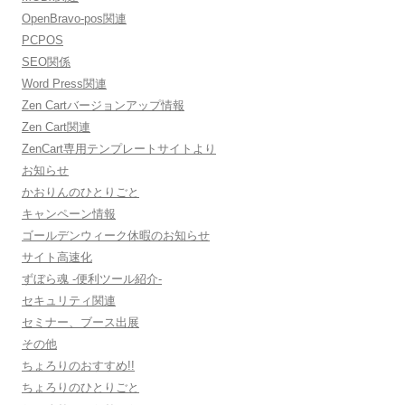
OpenBravo-pos関連
PCPOS
SEO関係
Word Press関連
Zen Cartバージョンアップ情報
Zen Cart関連
ZenCart専用テンプレートサイトより
お知らせ
かおりんのひとりごと
キャンペーン情報
ゴールデンウィーク休暇のお知らせ
サイト高速化
ずぼら魂 -便利ツール紹介-
セキュリティ関連
セミナー、ブース出展
その他
ちょろりのおすすめ!!
ちょろりのひとりごと