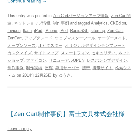
Continue reading
→
This entry was posted in
Zen Cartバージョンアップ情報
,
Zen Cart関
連
,
ネットショップ情報
,
制作事例
and tagged
Analytics
,
CKEditor
,
favicon
,
flash
,
iPad
,
iPhone
,
iPod
,
RapidSSL
,
sitemap
,
Zen Cart
,
ZenCart
,
アップグレード
,
ウェブマスターツール
,
オーダーメイド
,
オープンソース
,
オビタスター
,
オリジナルデザインテンプレート
,
カスタマイズ
,
サイトマップ
,
スマートフォン
,
セキュリティ
,
ネット
ショップ
,
ファビコン
,
リニューアルOPEN
,
レスポンシブデザイン
,
制作事例
,
制作実績
,
圧縮
,
専用サーバー
,
携帯
,
携帯サイト
,
検索シス
テム
on
2014年12月26日
by
ゆうき
.
【Zen Cart制作事例】富士文具株式会社様
Leave a reply