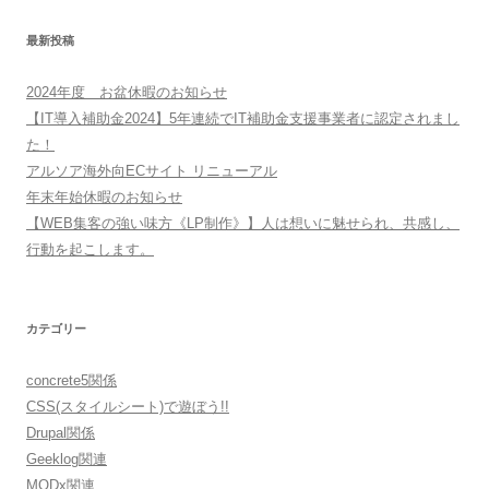
最新投稿
2024年度 お盆休暇のお知らせ
【IT導入補助金2024】5年連続でIT補助金支援事業者に認定されまし
た！
アルソア海外向ECサイト リニューアル
年末年始休暇のお知らせ
【WEB集客の強い味方《LP制作》】人は想いに魅せられ、共感し、
行動を起こします。
カテゴリー
concrete5関係
CSS(スタイルシート)で遊ぼう!!
Drupal関係
Geeklog関連
MODx関連