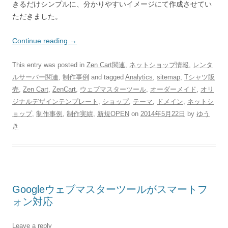
きるだけシンプルに、分かりやすいイメージにて作成させてい
ただきました。
Continue reading
→
This entry was posted in
Zen Cart関連
,
ネットショップ情報
,
レンタ
ルサーバー関連
,
制作事例
and tagged
Analytics
,
sitemap
,
Tシャツ販
売
,
Zen Cart
,
ZenCart
,
ウェブマスターツール
,
オーダーメイド
,
オリ
ジナルデザインテンプレート
,
ショップ
,
テーマ
,
ドメイン
,
ネットシ
ョップ
,
制作事例
,
制作実績
,
新規OPEN
on
2014年5月22日
by
ゆう
き
.
Googleウェブマスターツールがスマートフ
ォン対応
Leave a reply