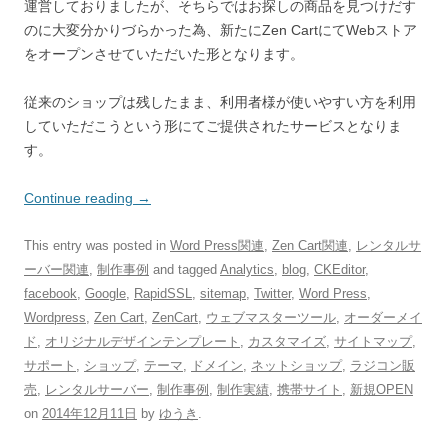
運営しておりましたが、そちらではお探しの商品を見つけだす
のに大変分かりづらかった為、新たにZen CartにてWebストア
をオープンさせていただいた形となります。
従来のショップは残したまま、利用者様が使いやすい方を利用
していただこうという形にてご提供されたサービスとなりま
す。
Continue reading
→
This entry was posted in
Word Press関連
,
Zen Cart関連
,
レンタルサ
ーバー関連
,
制作事例
and tagged
Analytics
,
blog
,
CKEditor
,
facebook
,
Google
,
RapidSSL
,
sitemap
,
Twitter
,
Word Press
,
Wordpress
,
Zen Cart
,
ZenCart
,
ウェブマスターツール
,
オーダーメイ
ド
,
オリジナルデザインテンプレート
,
カスタマイズ
,
サイトマップ
,
サポート
,
ショップ
,
テーマ
,
ドメイン
,
ネットショップ
,
ラジコン販
売
,
レンタルサーバー
,
制作事例
,
制作実績
,
携帯サイト
,
新規OPEN
on
2014年12月11日
by
ゆうき
.