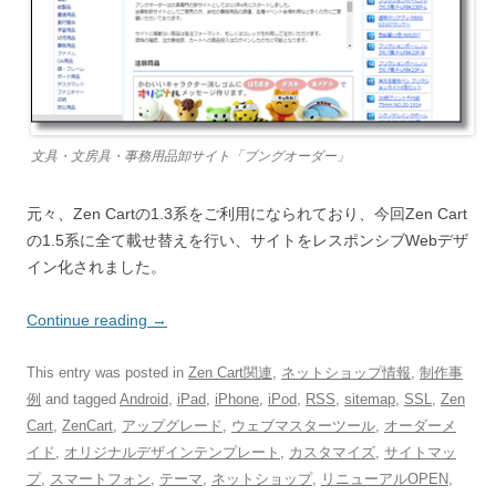
文具・文房具・事務用品卸サイト「ブングオーダー」
元々、Zen Cartの1.3系をご利用になられており、今回Zen Cart
の1.5系に全て載せ替えを行い、サイトをレスポンシブWebデザ
イン化されました。
Continue reading
→
This entry was posted in
Zen Cart関連
,
ネットショップ情報
,
制作事
例
and tagged
Android
,
iPad
,
iPhone
,
iPod
,
RSS
,
sitemap
,
SSL
,
Zen
Cart
,
ZenCart
,
アップグレード
,
ウェブマスターツール
,
オーダーメ
イド
,
オリジナルデザインテンプレート
,
カスタマイズ
,
サイトマッ
プ
,
スマートフォン
,
テーマ
,
ネットショップ
,
リニューアルOPEN
,