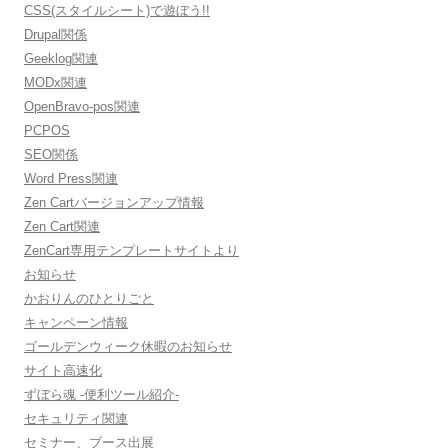
CSS(スタイルシート)で遊ぼう!!
Drupal関係
Geeklog関連
MODx関連
OpenBravo-pos関連
PCPOS
SEO関係
Word Press関連
Zen Cartバージョンアップ情報
Zen Cart関連
ZenCart専用テンプレートサイトより
お知らせ
かおりんのひとりごと
キャンペーン情報
ゴールデンウィーク休暇のお知らせ
サイト高速化
ずぼら魂 -便利ツール紹介-
セキュリティ関連
セミナー、ブース出展