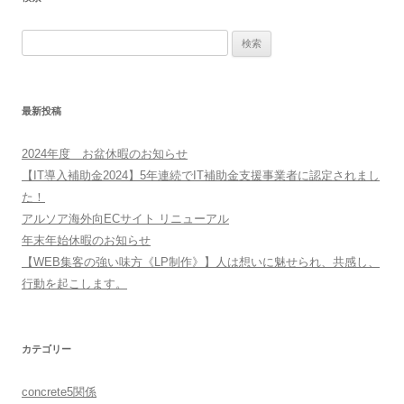
検
索:
最新投稿
2024年度 お盆休暇のお知らせ
【IT導入補助金2024】5年連続でIT補助金支援事業者に認定されまし
た！
アルソア海外向ECサイト リニューアル
年末年始休暇のお知らせ
【WEB集客の強い味方《LP制作》】人は想いに魅せられ、共感し、
行動を起こします。
カテゴリー
concrete5関係