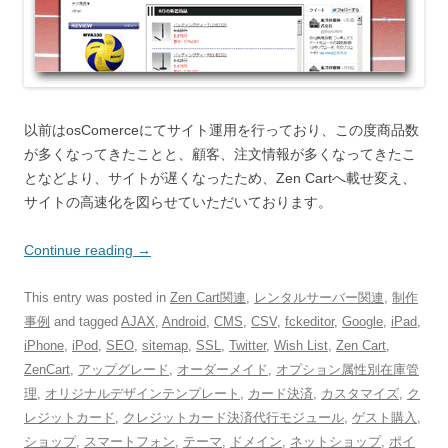
以前はosComerceにてサイト運用を行っており、この度商品数
が多くなってきたことと、顧客、注文情報が多くなってきたこ
となどより、サイトが遅くなったため、Zen Cartへ載せ変え、
サイトの高速化を図らせていただいております。
Continue reading
→
This entry was posted in
Zen Cart関連
,
レンタルサーバー関連
,
制作
事例
and tagged
AJAX
,
Android
,
CMS
,
CSV
,
fckeditor
,
Google
,
iPad
,
iPhone
,
iPod
,
SEO
,
sitemap
,
SSL
,
Twitter
,
Wish List
,
Zen Cart
,
ZenCart
,
アップグレード
,
オーダーメイド
,
オプション属性別在庫管
理
,
オリジナルデザインテンプレート
,
カード決済
,
カスタマイズ
,
ク
レジットカード
,
クレジットカード決済代行モジュール
,
ゲスト購入
,
ショップ
,
スマートフォン
,
テーマ
,
ドメイン
,
ネットショップ
,
ポイ