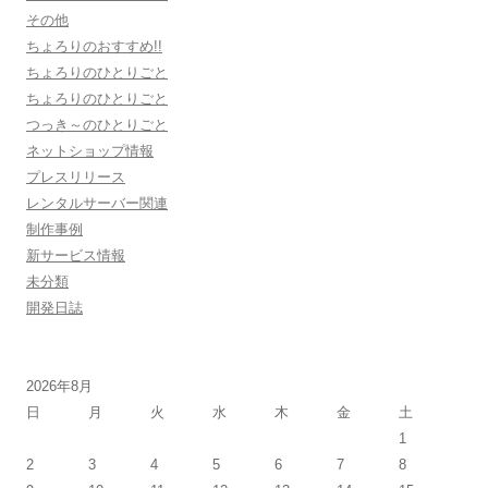
その他
ちょろりのおすすめ!!
ちょろりのひとりごと
ちょろりのひとりごと
つっき～のひとりごと
ネットショップ情報
プレスリリース
レンタルサーバー関連
制作事例
新サービス情報
未分類
開発日誌
2026年8月
日
月
火
水
木
金
土
1
2
3
4
5
6
7
8