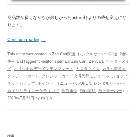
商品数が多くなかなか難しかったestore様よりの載せ変えにな
ります。
Continue reading
→
This entry was posted in
Zen Cart関連
,
レンタルサーバー関連
,
制作
事例
and tagged
fckeditor
,
sitemap
,
Zen Cart
,
ZenCart
,
オーダーメイ
ド
,
オリジナルデザインテンプレート
,
カスタマイズ
,
カラム数変更
,
クレジットカード
,
クレジットカード決済代行モジュール
,
ショップ
,
ネットショップ
,
ポイント
,
リニューアルOPEN
,
レンタルサーバー
,
ロイヤリティマーケティング
,
制作事例
,
制作実績
,
自社サーバー
on
2013年7月31日
by
ゆうき
.
検索