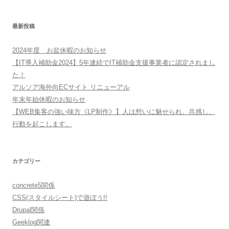
最新投稿
2024年度 お盆休暇のお知らせ
【IT導入補助金2024】5年連続でIT補助金支援事業者に認定されまし
た！
アルソア海外向ECサイト リニューアル
年末年始休暇のお知らせ
【WEB集客の強い味方《LP制作》】人は想いに魅せられ、共感し、
行動を起こします。
カテゴリー
concrete5関係
CSS(スタイルシート)で遊ぼう!!
Drupal関係
Geeklog関連