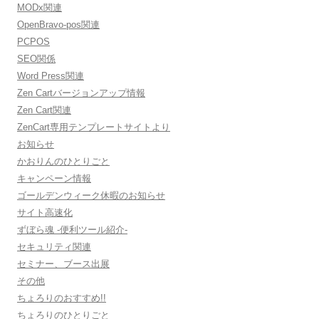
MODx関連
OpenBravo-pos関連
PCPOS
SEO関係
Word Press関連
Zen Cartバージョンアップ情報
Zen Cart関連
ZenCart専用テンプレートサイトより
お知らせ
かおりんのひとりごと
キャンペーン情報
ゴールデンウィーク休暇のお知らせ
サイト高速化
ずぼら魂 -便利ツール紹介-
セキュリティ関連
セミナー、ブース出展
その他
ちょろりのおすすめ!!
ちょろりのひとりごと