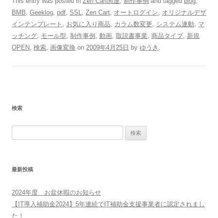
This entry was posted in
Zen Cart関連
,
制作事例
and tagged
blog
,
BMB
,
Geeklog
,
pdf
,
SSL
,
Zen Cart
,
オートログイン
,
オリジナルデザ
インテンプレート
,
お気に入り商品
,
カラム数変更
,
システム連動
,
マ
ッチング
,
モール型
,
制作事例
,
動画
,
取説書事業
,
商品タイプ
,
新規
OPEN
,
検索
,
画像変換
on
2009年4月25日
by
ゆうき
.
検索
検
索:
最新投稿
2024年度 お盆休暇のお知らせ
【IT導入補助金2024】5年連続でIT補助金支援事業者に認定されまし
た！