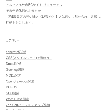
アルソア海外向ECサイト リニューアル
年末年始休暇のお知らせ
【WEB集客の強い味方《LP制作》】人は想いに魅せられ、共感し、
行動を起こします。
カテゴリー
concrete5関係
CSS(スタイルシート)で遊ぼう!!
Drupal関係
Geeklog関連
MODx関連
OpenBravo-pos関連
PCPOS
SEO関係
Word Press関連
Zen Cartバージョンアップ情報