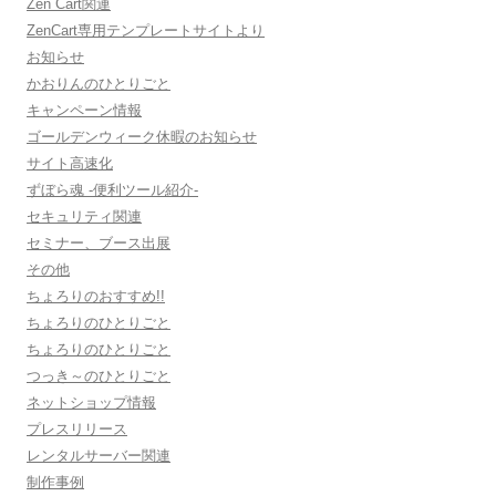
Zen Cart関連
ZenCart専用テンプレートサイトより
お知らせ
かおりんのひとりごと
キャンペーン情報
ゴールデンウィーク休暇のお知らせ
サイト高速化
ずぼら魂 -便利ツール紹介-
セキュリティ関連
セミナー、ブース出展
その他
ちょろりのおすすめ!!
ちょろりのひとりごと
ちょろりのひとりごと
つっき～のひとりごと
ネットショップ情報
プレスリリース
レンタルサーバー関連
制作事例