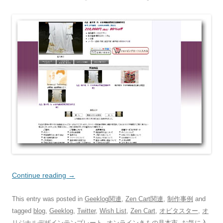
Continue reading
→
This entry was posted in
Geeklog関連
,
Zen Cart関連
,
制作事例
and
tagged
blog
,
Geeklog
,
Twitter
,
Wish List
,
Zen Cart
,
オビタスター
,
オ
リジナルデザインテンプレート
,
オンラインきもの見本市
,
お気に入