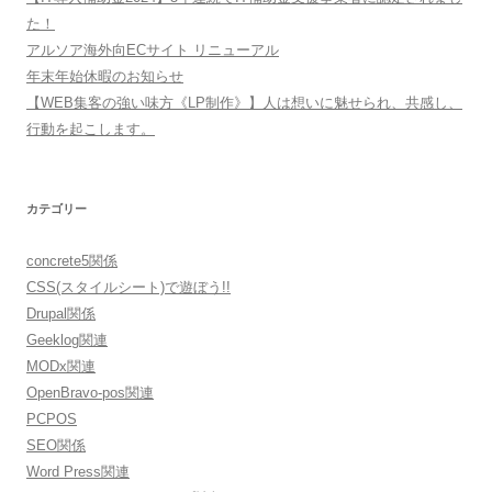
た！
アルソア海外向ECサイト リニューアル
年末年始休暇のお知らせ
【WEB集客の強い味方《LP制作》】人は想いに魅せられ、共感し、
行動を起こします。
カテゴリー
concrete5関係
CSS(スタイルシート)で遊ぼう!!
Drupal関係
Geeklog関連
MODx関連
OpenBravo-pos関連
PCPOS
SEO関係
Word Press関連