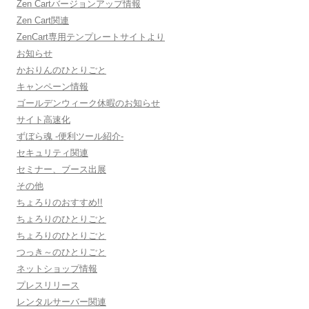
Zen Cartバージョンアップ情報
Zen Cart関連
ZenCart専用テンプレートサイトより
お知らせ
かおりんのひとりごと
キャンペーン情報
ゴールデンウィーク休暇のお知らせ
サイト高速化
ずぼら魂 -便利ツール紹介-
セキュリティ関連
セミナー、ブース出展
その他
ちょろりのおすすめ!!
ちょろりのひとりごと
ちょろりのひとりごと
つっき～のひとりごと
ネットショップ情報
プレスリリース
レンタルサーバー関連