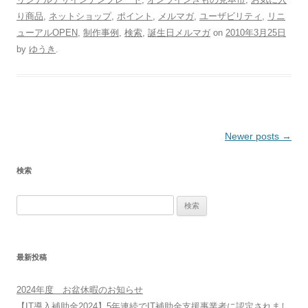
り商品
,
ネットショップ
,
ポイント
,
メルマガ
,
ユーザビリティ
,
リニ
ューアルOPEN
,
制作事例
,
検索
,
誕生日メルマガ
on
2010年3月25日
by
ゆうき
.
Post
Newer posts
→
navigation
検索
検
索:
最新投稿
2024年度 お盆休暇のお知らせ
【IT導入補助金2024】5年連続でIT補助金支援事業者に認定されまし