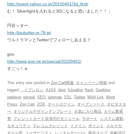
http://event.yahoo.co.jp/20100401/3d_first/
む！ Silverlightを入れると3Dになると思いました＾＾；
円谷ッター
http://tsubutter.m-78.jp/
ウルトラマンとTwitterでフォローしあえる？
goo
http://www.goo.ne.jp/special/20100401/
すごっ！ｗ
This entry was posted in
Zen Cart関連
,
キャンペーン情報
and
tagged
イプシロン
,
AJAX
,
blog
,
fckeditor
,
flash
,
Geeklog
,
jwplayer
,
paypal
,
SEO
,
sitemap
,
SSL
,
Twitter
,
Wish List
,
Word
Press
,
Zen Cart
,
ZOX
,
オートログイン
,
オープンソース
,
オビタスタ
ー
,
オリジナルデザインテンプレート
,
お気に入り商品
,
カラム数変
更
,
クレジットカード決済代行モジュール
,
サポート
,
システム連動
,
セキュリティ
,
テレコムクレジット
,
ドメイン
,
ポイント
,
メルマガ
,
モール型
,
ユーザビリティ
,
レンタルサーバー
,
商品タイプ
,
年齢認証
,