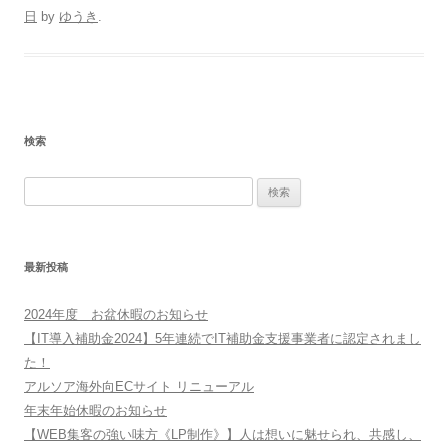
日
by
ゆうき
.
検索
検
索:
最新投稿
2024年度 お盆休暇のお知らせ
【IT導入補助金2024】5年連続でIT補助金支援事業者に認定されまし
た！
アルソア海外向ECサイト リニューアル
年末年始休暇のお知らせ
【WEB集客の強い味方《LP制作》】人は想いに魅せられ、共感し、