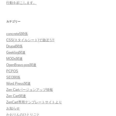
行動を起こします。
カテゴリー
concrete5関係
CSS(スタイルシート)で遊ぼう!!
Drupal関係
Geeklog関連
MODx関連
OpenBravo-pos関連
PCPOS
SEO関係
Word Press関連
Zen Cartバージョンアップ情報
Zen Cart関連
ZenCart専用テンプレートサイトより
お知らせ
かおりんのひとりごと