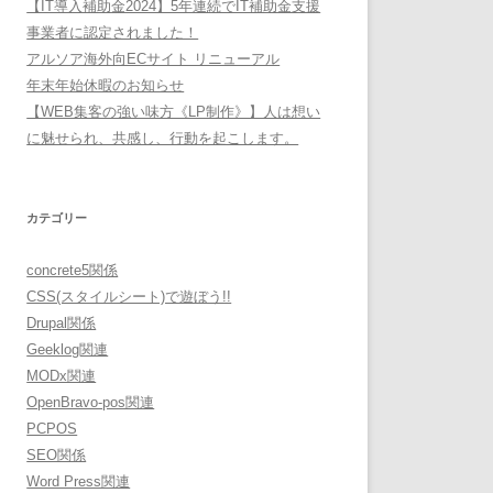
【IT導入補助金2024】5年連続でIT補助金支援
事業者に認定されました！
アルソア海外向ECサイト リニューアル
年末年始休暇のお知らせ
【WEB集客の強い味方《LP制作》】人は想い
に魅せられ、共感し、行動を起こします。
カテゴリー
concrete5関係
CSS(スタイルシート)で遊ぼう!!
Drupal関係
Geeklog関連
MODx関連
OpenBravo-pos関連
PCPOS
SEO関係
Word Press関連