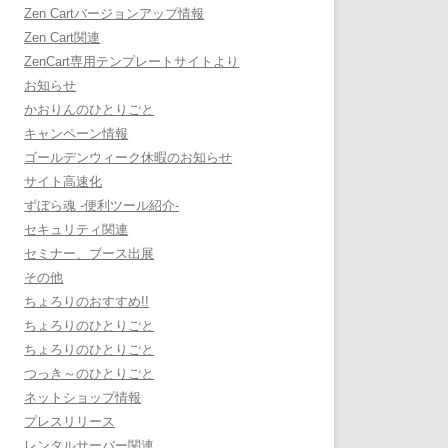
Zen Cartバージョンアップ情報
Zen Cart関連
ZenCart専用テンプレートサイトより
お知らせ
かおりんのひとりごと
キャンペーン情報
ゴールデンウィーク休暇のお知らせ
サイト高速化
ずぼら魂 -便利ツール紹介-
セキュリティ関連
セミナー、ブース出展
その他
ちょろりのおすすめ!!
ちょろりのひとりごと
ちょろりのひとりごと
つっき～のひとりごと
ネットショップ情報
プレスリリース
レンタルサーバー関連