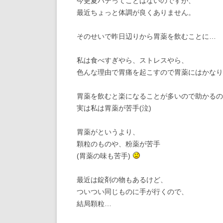
今更夏バテってことはないのですが、
最近ちょっと体調が良くありません。
そのせいで昨日辺りから胃薬を飲むことに…
私は食べすぎやら、ストレスやら、
色んな理由で胃痛を起こすので胃薬にはかな
胃薬を飲むと楽になることが多いので助かるの
実は私は胃薬が苦手(泣)
胃薬がというより、
顆粒のものや、粉薬が苦手
(胃薬の味も苦手)
最近は錠剤の物もあるけど、
ついつい同じものに手が行くので、
結局顆粒…