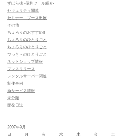
ずぼら魂 -便利ツール紹介-
セキュリティ関連
セミナー、ブース出展
その他
ちょろりのおすすめ!!
ちょろりのひとりごと
ちょろりのひとりごと
つっき～のひとりごと
ネットショップ情報
プレスリリース
レンタルサーバー関連
制作事例
新サービス情報
未分類
開発日誌
2007年9月
日
月
火
水
木
金
土