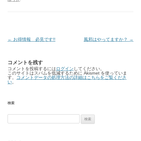
Post
←
お得情報 必見です!!
風邪はやってますか？
→
navigation
コメントを残す
コメントを投稿するには
ログイン
してください。
このサイトはスパムを低減するために Akismet を使っていま
す。
コメントデータの処理方法の詳細はこちらをご覧くださ
い
。
検索
検
索: