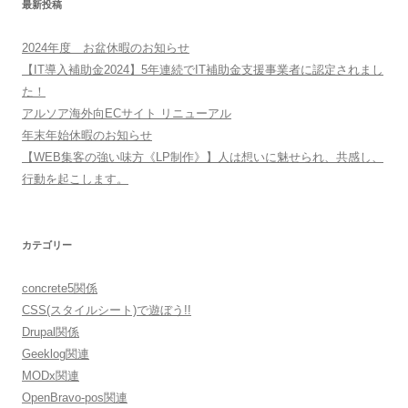
最新投稿
2024年度 お盆休暇のお知らせ
【IT導入補助金2024】5年連続でIT補助金支援事業者に認定されまし
た！
アルソア海外向ECサイト リニューアル
年末年始休暇のお知らせ
【WEB集客の強い味方《LP制作》】人は想いに魅せられ、共感し、
行動を起こします。
カテゴリー
concrete5関係
CSS(スタイルシート)で遊ぼう!!
Drupal関係
Geeklog関連
MODx関連
OpenBravo-pos関連