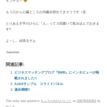
キンチョ～
もう口から心臓どころか内臓全部出てきそうです（笑
とりあえず手のひらに『人』って３回書いて飲み込んでおきま
す!!
よ～し、頑張るぞぉ
:hammer:
関連記事:
ビジネスマッチングブログ『BMB』にインタビューが掲
載されました!!
AJAXサンプル スライドパネル
連休満喫!!
This entry was posted in
ちょろりのひとりごと
on
2007年9月8日
by
ゆうき
.