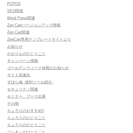
PCPOS
SEO関係
Word Press関連
Zen Cartバージョンアップ情報
Zen Cart関連
ZenCart専用テンプレートサイトより
お知らせ
かおりんのひとりごと
キャンペーン情報
ゴールデンウィーク休暇のお知らせ
サイト高速化
ずぼら魂 -便利ツール紹介-
セキュリティ関連
セミナー、ブース出展
その他
ちょろりのおすすめ!!
ちょろりのひとりごと
ちょろりのひとりごと
つっき～のひとりごと