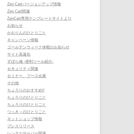
Zen Cartバージョンアップ情報
Zen Cart関連
ZenCart専用テンプレートサイトより
お知らせ
かおりんのひとりごと
キャンペーン情報
ゴールデンウィーク休暇のお知らせ
サイト高速化
ずぼら魂 -便利ツール紹介-
セキュリティ関連
セミナー、ブース出展
その他
ちょろりのおすすめ!!
ちょろりのひとりごと
ちょろりのひとりごと
つっき～のひとりごと
ネットショップ情報
プレスリリース
レンタルサーバー関連