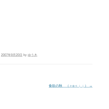
n
2007年9月20日
by
ゆうき
.
食欲の秋 （＞o＜；；）
→
。