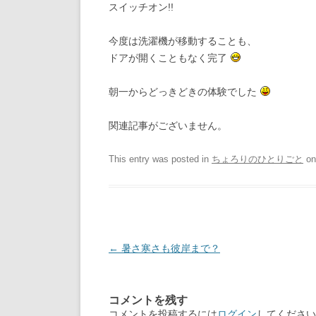
スイッチオン!!
今度は洗濯機が移動することも、
ドアが開くこともなく完了
朝一からどっきどきの体験でした
関連記事がございません。
This entry was posted in
ちょろりのひとりごと
o
Post
←
暑さ寒さも彼岸まで？
navigation
コメントを残す
コメントを投稿するには
ログイン
してください