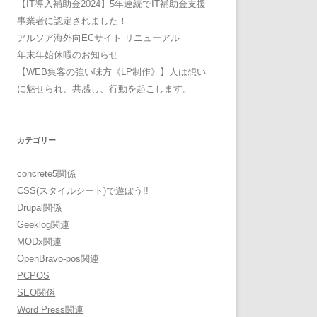
【IT導入補助金2024】5年連続でIT補助金支援
事業者に認定されました！
アルソア海外向ECサイト リニューアル
年末年始休暇のお知らせ
【WEB集客の強い味方《LP制作》】人は想い
に魅せられ、共感し、行動を起こします。
カテゴリー
concrete5関係
CSS(スタイルシート)で遊ぼう!!
Drupal関係
Geeklog関連
MODx関連
OpenBravo-pos関連
PCPOS
SEO関係
Word Press関連