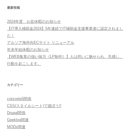
最新投稿
2024年度 お盆休暇のお知らせ
【IT導入補助金2024】5年連続でIT補助金支援事業者に認定されまし
た！
アルソア海外向ECサイト リニューアル
年末年始休暇のお知らせ
【WEB集客の強い味方《LP制作》】人は想いに魅せられ、共感し、
行動を起こします。
カテゴリー
concrete5関係
CSS(スタイルシート)で遊ぼう!!
Drupal関係
Geeklog関連
MODx関連