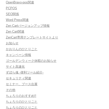
OpenBravo-pos関連
PCPOS
SEO関係
Word Press関連
Zen Cartバージョンアップ情報
Zen Cart関連
ZenCart専用テンプレートサイトより
お知らせ
かおりんのひとりごと
キャンペーン情報
ゴールデンウィーク休暇のお知らせ
サイト高速化
ずぼら魂 -便利ツール紹介-
セキュリティ関連
セミナー、ブース出展
その他
ちょろりのおすすめ!!
ちょろりのひとりごと
ちょろりのひとりごと