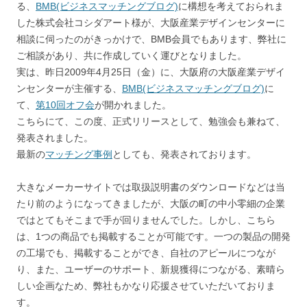
る、
BMB(ビジネスマッチングブログ)
に構想を考えておられま
した株式会社コシダアート様が、大阪産業デザインセンターに
相談に伺ったのがきっかけで、BMB会員でもあります、弊社に
ご相談があり、共に作成していく運びとなりました。
実は、昨日2009年4月25日（金）に、大阪府の大阪産業デザイ
ンセンターが主催する、
BMB(ビジネスマッチングブログ)
に
て、
第10回オフ会
が開かれました。
こちらにて、この度、正式リリースとして、勉強会も兼ねて、
発表されました。
最新の
マッチング事例
としても、発表されております。
大きなメーカーサイトでは取扱説明書のダウンロードなどは当
たり前のようになってきましたが、大阪の町の中小零細の企業
ではとてもそこまで手が回りませんでした。しかし、こちら
は、1つの商品でも掲載することが可能です。一つの製品の開発
の工場でも、掲載することができ、自社のアピールにつなが
り、また、ユーザーのサポート、新規獲得につながる、素晴ら
しい企画なため、弊社もかなり応援させていただいておりま
す。