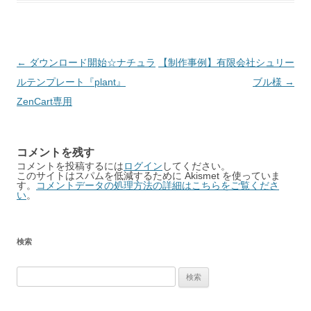
Post
←
ダウンロード開始☆ナチュラ
【制作事例】有限会社シュリー
navigation
ルテンプレート『plant』
ブル様
→
ZenCart専用
コメントを残す
コメントを投稿するには
ログイン
してください。
このサイトはスパムを低減するために Akismet を使っていま
す。
コメントデータの処理方法の詳細はこちらをご覧くださ
い
。
検索
検
索: