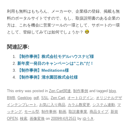
利用も無料はもちろん、メーカーや、企業様の登録、掲載も無
料のポータルサイトですので、もし、取扱説明書のある企業の
方は、これを機会に営業ツールの一環として、サポートの一環
として、登録してみては如何でしょうか？
関連記事:
【制作事例】株式会社モデルハウスナビ様
新年度一発目のキャンペーンは”これ”だ！
【制作事例】Meditations様
【制作事例】清水園芸株式会社様
This entry was posted in
Zen Cart関連
,
制作事例
and tagged
blog
,
BMB
,
Geeklog
,
pdf
,
SSL
,
Zen Cart
,
オートログイン
,
オリジナルデザ
インテンプレート
,
お気に入り商品
,
カラム数変更
,
システム連動
,
マ
ッチング
,
モール型
,
制作事例
,
動画
,
取説書事業
,
商品タイプ
,
新規
OPEN
,
検索
,
画像変換
on
2009年4月25日
by
ゆうき
.