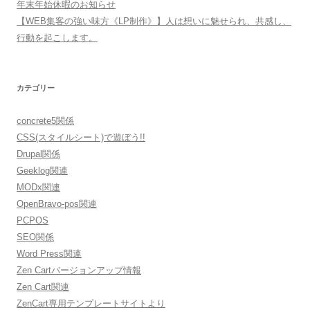
年末年始休暇のお知らせ
【WEB集客の強い味方《LP制作》】人は想いに魅せられ、共感し、
行動を起こします。
カテゴリー
concrete5関係
CSS(スタイルシート)で遊ぼう!!
Drupal関係
Geeklog関連
MODx関連
OpenBravo-pos関連
PCPOS
SEO関係
Word Press関連
Zen Cartバージョンアップ情報
Zen Cart関連
ZenCart専用テンプレートサイトより