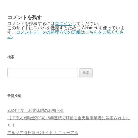
コメントを残す
コメントを投稿するには
ログイン
してください。
このサイトはスパムを低減するために Akismet を使っていま
す。
コメントデータの処理方法の詳細はこちらをご覧くださ
い
。
検索
検
索:
最新投稿
2024年度 お盆休暇のお知らせ
【IT導入補助金2024】5年連続でIT補助金支援事業者に認定されまし
た！
アルソア海外向ECサイト リニューアル