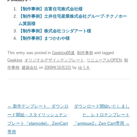
【制作事例】吉富住宅株式会社様
【制作事例】土井住宅産業株式会社グループ-テクノホー
ム箕面様
【制作事例】株式会社コシダアート様
【制作事例】まつかわや様
This entry was posted in
Geeklog関連
,
制作事例
and tagged
Geeklog
,
オリジナルデザインテンプレート
,
リニューアルOPEN
,
制
作事例
,
建築会社
on
2009年10月2日
by
ゆうき
.
Post
←
新作テンプレート、ダウンロ
ダウンロード開始いたしまし
navigation
ード開始－スタイリッシュテン
た。レトロテンプレート
プレート『plamodel』 ZenCart
『antique2』Zen Cart専用
→
専用