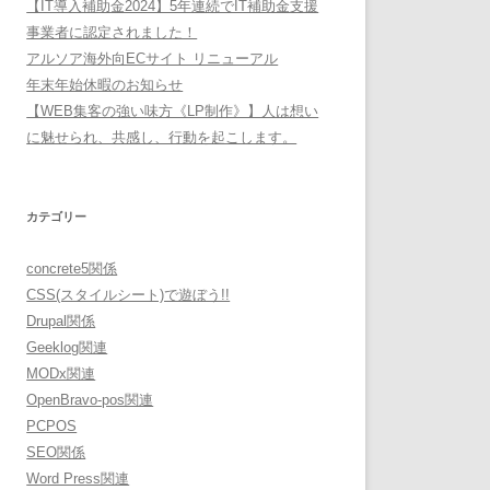
【IT導入補助金2024】5年連続でIT補助金支援
事業者に認定されました！
アルソア海外向ECサイト リニューアル
年末年始休暇のお知らせ
【WEB集客の強い味方《LP制作》】人は想い
に魅せられ、共感し、行動を起こします。
カテゴリー
concrete5関係
CSS(スタイルシート)で遊ぼう!!
Drupal関係
Geeklog関連
MODx関連
OpenBravo-pos関連
PCPOS
SEO関係
Word Press関連