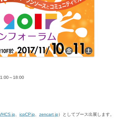
1:00～18:00
VHCS.jp
、
icpCP.jp
、
zencart.jp
）としてブース出展します。