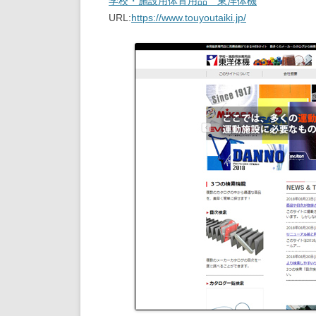
学校・施設用体育用品 東洋体機
URL:
https://www.touyoutaiki.jp/