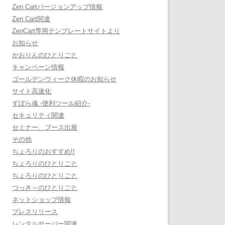
Zen Cartバージョンアップ情報
Zen Cart関連
ZenCart専用テンプレートサイトより
お知らせ
かおりんのひとりごと
キャンペーン情報
ゴールデンウィーク休暇のお知らせ
サイト高速化
ずぼら魂 -便利ツール紹介-
セキュリティ関連
セミナー、ブース出展
その他
ちょろりのおすすめ!!
ちょろりのひとりごと
ちょろりのひとりごと
つっき～のひとりごと
ネットショップ情報
プレスリリース
レンタルサーバー関連