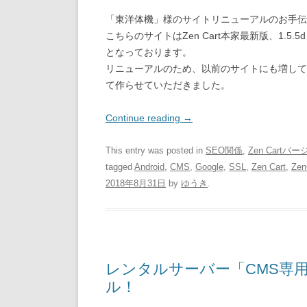
「東洋体機」様のサイトリニューアルのお手伝
こちらのサイトはZen Cart本家最新版、1.
となっております。
リニューアルのため、以前のサイトにも増して
て作らせていただきました。
Continue reading
→
This entry was posted in
SEO関係
,
Zen Cart
tagged
Android
,
CMS
,
Google
,
SSL
,
Zen Cart
,
Zen
2018年8月31日
by
ゆうき
.
レンタルサーバー「CMS専
ル！